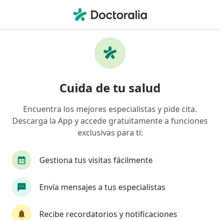
Men
Gingivitis • Cali, Valle del Cauca
Filtros
• 1
Seguro
Mapa
Especialistas en Gingivitis en Cali
Cuida de tu salud
Encuentra los mejores especialistas y pide cita.
¿Qué especialidad estás buscando?
Descarga la App y accede gratuitamente a funciones
Odontólogo
Ortodoncista
Terapeuta com
exclusivas para ti:
Gestiona tus visitas fácilmente
Envía mensajes a tus especialistas
Recibe recordatorios y notificaciones