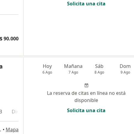
Solicita una cita
$ 90.000
a
Hoy
Mañana
Sáb
Dom
6 Ago
7 Ago
8 Ago
9 Ago
La reserva de citas en línea no está
disponible
Solicita una cita
3
Dirección 4
Dirección 5
Dirección 6
Direcci
TORRE 2, Cali
•
Mapa