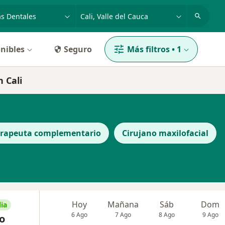
dad, enfermedad o nombre
p. ej. Bogotá
nibles
Seguro
Más filtros
•
1
 Cali
erapeuta complementario
Cirujano maxilofacial
Hoy
Mañana
Sáb
Dom
ia
6 Ago
7 Ago
8 Ago
9 Ago
o