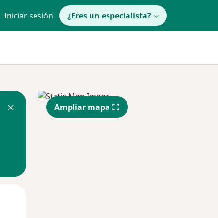
Iniciar sesión
¿Eres un especialista?
Ampliar mapa
Lun
Mar
Mié
10 Ago
11 Ago
12 Ago