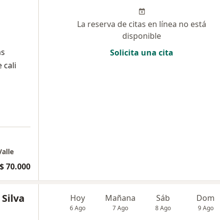
La reserva de citas en línea no está
disponible
as
Solicita una cita
 cali
Valle
$ 70.000
 Silva
Hoy
Mañana
Sáb
Dom
6 Ago
7 Ago
8 Ago
9 Ago