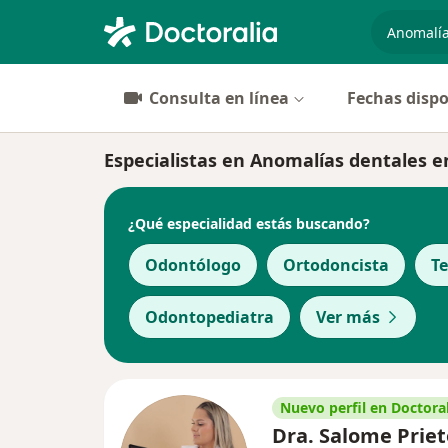
especiali
Consulta en línea
Fechas dispo
Especialistas en Anomalías dentales en
¿Qué especialidad estás buscando?
Odontólogo
Ortodoncista
T
Odontopediatra
Ver más
Nuevo perfil en Doctoral
Dra. Salome Priet