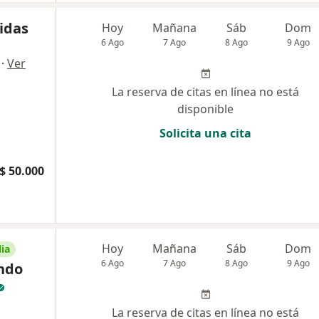
idas
Hoy
Mañana
Sáb
Dom
6 Ago
7 Ago
8 Ago
9 Ago
·
Ver
La reserva de citas en línea no está
disponible
Solicita una cita
$ 50.000
Hoy
Mañana
Sáb
Dom
ia
6 Ago
7 Ago
8 Ago
9 Ago
ando
La reserva de citas en línea no está