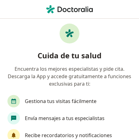
Men
Pulpitis • Medellín, Antioquia
Filtros
• 1
Seguro
Mapa
Especialistas en Pulpitis en Medellín
Cuida de tu salud
Encuentra los mejores especialistas y pide cita.
¿Qué especialidad estás buscando?
Descarga la App y accede gratuitamente a funciones
Odontólogo
Cirujano maxilofacial
Ortodo
exclusivas para ti:
Gestiona tus visitas fácilmente
Envía mensajes a tus especialistas
Recibe recordatorios y notificaciones