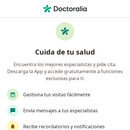
Men
Recidiva De Tratamientos De Ortodoncia • Villavicencio, Meta
Filtros
• 1
Mapa
Especialistas en Recidiva de tratamientos
Cuida de tu salud
de Ortodoncia en Villavicencio
Encuentra los mejores especialistas y pide cita.
Descarga la App y accede gratuitamente a funciones
¿Qué especialidad estás buscando?
exclusivas para ti:
Odontólogo
Médico general
Gestiona tus visitas fácilmente
Envía mensajes a tus especialistas
Recibe recordatorios y notificaciones