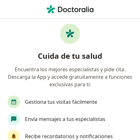
Men
Restricción Del Crecimiento Intrauterio Rciu • Medellín, Antioquia
Filtros
• 1
Seguro
Mapa
Especialistas en Restricción del Crecimiento
Cuida de tu salud
Intrauterio (RCIU) en Medellín
Encuentra los mejores especialistas y pide cita.
Descarga la App y accede gratuitamente a funciones
¿Qué especialidad estás buscando?
exclusivas para ti:
Ginecólogo
Médico general
Internista
Gestiona tus visitas fácilmente
Envía mensajes a tus especialistas
Recibe recordatorios y notificaciones