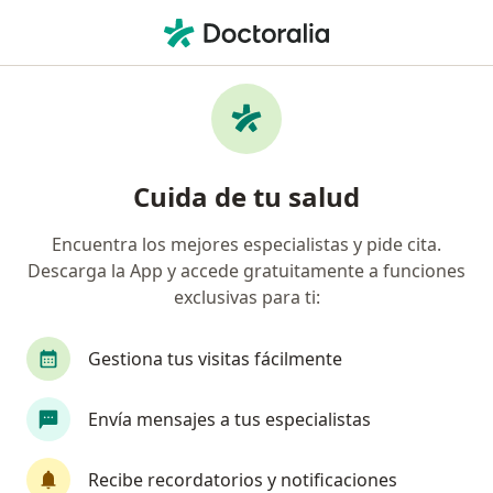
Men
Asma • Envigado, Antioquia
Filtros
• 1
Seguro
Mapa
Especialistas en Asma en Envigado
Cuida de tu salud
Encuentra los mejores especialistas y pide cita.
¿Qué especialidad estás buscando?
Descarga la App y accede gratuitamente a funciones
Médico general
Internista
Fisioterapeuta
exclusivas para ti:
Gestiona tus visitas fácilmente
Envía mensajes a tus especialistas
Recibe recordatorios y notificaciones