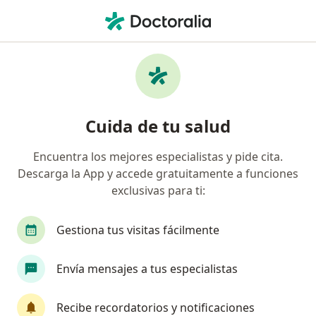
Men
Sangrado De Encía • Rionegro, Antioquia
Filtros
• 1
Seguro
Mapa
Especialistas en Sangrado de encía en
Cuida de tu salud
Rionegro
Encuentra los mejores especialistas y pide cita.
Descarga la App y accede gratuitamente a funciones
¿Qué especialidad estás buscando?
exclusivas para ti:
Odontólogo
Odontopediatra
Ortodoncist
Gestiona tus visitas fácilmente
Envía mensajes a tus especialistas
Recibe recordatorios y notificaciones