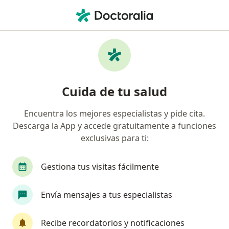
Men
Sangrado De Encía • Valledupar, César
Filtros
• 1
Mapa
Especialistas en Sangrado de encía en
Cuida de tu salud
Valledupar
Encuentra los mejores especialistas y pide cita.
Descarga la App y accede gratuitamente a funciones
¿Qué especialidad estás buscando?
exclusivas para ti:
Odontólogo
Radiólogo
Especialista en M
Gestiona tus visitas fácilmente
Envía mensajes a tus especialistas
Recibe recordatorios y notificaciones