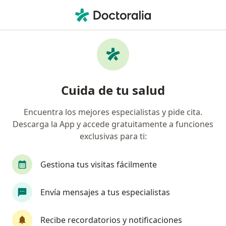
Men
Síndrome Post-Covid Neuromuscular • Medellín, Antioquia
Filtros
• 1
Mapa
Especialistas en Síndrome post-COVID
Cuida de tu salud
neuromuscular en Medellín
Encuentra los mejores especialistas y pide cita.
Descarga la App y accede gratuitamente a funciones
¿Qué especialidad estás buscando?
exclusivas para ti:
Fisioterapeuta
Psicólogo
Terapeuta ocup
Gestiona tus visitas fácilmente
Envía mensajes a tus especialistas
Recibe recordatorios y notificaciones