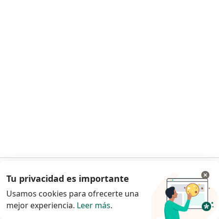
Cra 14 # 14 - 67, Palmira
•
Mapa
Este especialista no ofrece reserva de cita en línea en esta dirección.
Solicita una cita
1
2
3
Búsquedas relacionadas
Ciudades cercanas a Palmira
Fisioterapeutas Cali
Fisioterapeutas Buga
Tu privacidad es importante
Ir a la app
Fisioterapeutas Jamundi
Usamos cookies para ofrecerte una
Fisioterapeutas Guadalajara de Buga
mejor experiencia.
Leer más
.
Continuar en el navegador
Fisioterapeutas Santander de Quilichao