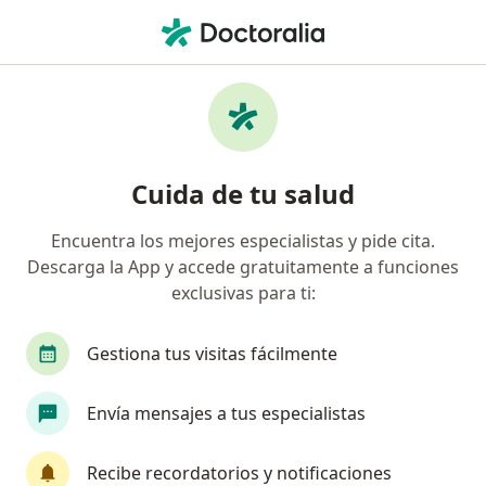
Men
Fisioterapeuta • Palmira, Valle del Cauca
Filtros
Seguro
Mapa
Fisioterapeutas en Palmira
Cuida de tu salud
Encuentra los mejores especialistas y pide cita.
¿Cuál es tu compañía aseguradora?
Descarga la App y accede gratuitamente a funciones
Suramericana S.A.
Coomeva Medicina Prepaga
exclusivas para ti:
Gestiona tus visitas fácilmente
Envía mensajes a tus especialistas
Recibe recordatorios y notificaciones