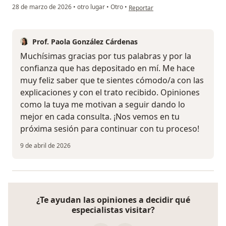
en opinión del usuario Lg
28 de marzo de 2026
•
otro lugar
•
Otro
•
Reportar
Prof. Paola González Cárdenas
Muchísimas gracias por tus palabras y por la
confianza que has depositado en mí. Me hace
muy feliz saber que te sientes cómodo/a con las
explicaciones y con el trato recibido. Opiniones
como la tuya me motivan a seguir dando lo
mejor en cada consulta. ¡Nos vemos en tu
próxima sesión para continuar con tu proceso!
9 de abril de 2026
¿Te ayudan las opiniones a decidir qué
especialistas visitar?