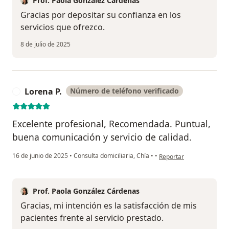
Prof. Paola González Cárdenas
Gracias por depositar su confianza en los
servicios que ofrezco.
8 de julio de 2025
Lorena P.
Número de teléfono verificado
L
Excelente profesional, Recomendada. Puntual,
buena comunicación y servicio de calidad.
en opinión del usuario Lo
16 de junio de 2025
•
Consulta domiciliaria, Chía
•
•
Reportar
Prof. Paola González Cárdenas
Gracias, mi intención es la satisfacción de mis
pacientes frente al servicio prestado.