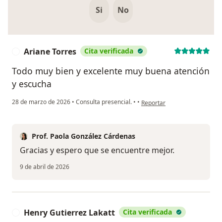
Si
No
Ariane Torres
Cita verificada
A
Todo muy bien y excelente muy buena atención
y escucha
en opinión del usuario Ariane
28 de marzo de 2026
•
Consulta presencial.
•
•
Reportar
Prof. Paola González Cárdenas
Gracias y espero que se encuentre mejor.
9 de abril de 2026
Henry Gutierrez Lakatt
Cita verificada
H