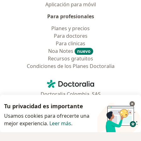
Aplicación para móvil
Para profesionales
Planes y precios
Para doctores
Para clinicas
Noa Notes
nuevo
Recursos gratuitos
Condiciones de los Planes Doctoralia
Contacto
Doctoralia - Página de inicio
Doctoralia Colombia, SAS
Tv 23 No. 97 - 73
Tu privacidad es importante
Municipio: Bogotá D.C., Colombia
Usamos cookies para ofrecerte una
mejor experiencia.
Leer más
.
se abre en una nueva pestaña
se abre en una nueva pestaña
se abre en una nueva pestaña
se abre en una nueva pes
se abre en 
se a
Polska
,
Türkiye
,
España
,
Italia
,
Deutschland
,
Česko
,