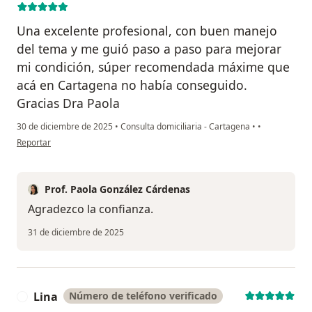
Una excelente profesional, con buen manejo
del tema y me guió paso a paso para mejorar
mi condición, súper recomendada máxime que
acá en Cartagena no había conseguido.
Gracias Dra Paola
30 de diciembre de 2025
•
Consulta domiciliaria - Cartagena
•
•
en opinión del usuario Henry Gutierrez Lakatt
Reportar
Prof. Paola González Cárdenas
Agradezco la confianza.
31 de diciembre de 2025
Lina
Número de teléfono verificado
L