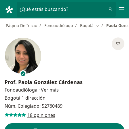
Men
¿Qué estás buscando?
Página De Inicio
Fonoaudiólogo
Bogotá
Paola Gonz
Cambiar de ciud
Prof.
Paola González Cárdenas
sobre las especializaciones
Fonoaudióloga
·
Ver más
Bogotá
1 dirección
Núm. Colegiado: 52760489
18 opiniones