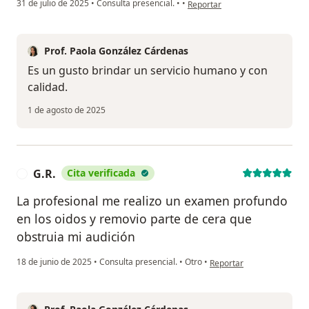
en opinión del usuario María Te
31 de julio de 2025
•
Consulta presencial.
•
•
Reportar
Prof. Paola González Cárdenas
Es un gusto brindar un servicio humano y con
calidad.
1 de agosto de 2025
G.R.
Cita verificada
G
La profesional me realizo un examen profundo
en los oidos y removio parte de cera que
obstruia mi audición
en opinión del usuario G.R
18 de junio de 2025
•
Consulta presencial.
•
Otro
•
Reportar