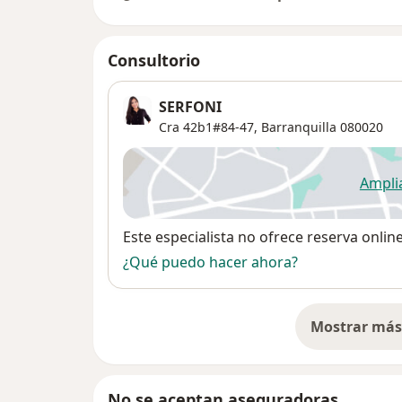
Consultorio
SERFONI
Cra 42b1#84-47,
Barranquilla
080020
Ampli
se
Disponibilidad
Este especialista no ofrece reserva onlin
¿Qué puedo hacer ahora?
Mostrar más 
so
No se aceptan aseguradoras