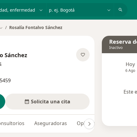
dad, enfermedad o nombre
p. ej. Bogotá
Rosalía Fontalvo Sánchez
Cambiar de ciudad
Reserva de
Inactivo
vo Sánchez
sobre las especializaciones
s
Hoy
6 Ago
95459
Este 
Solicita una cita
nsultorios
Aseguradoras
Opiniones