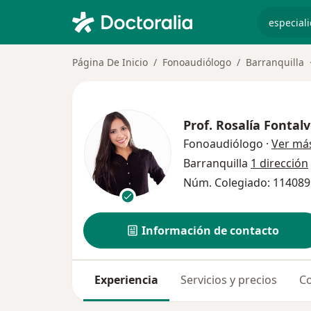
especiali
Página De Inicio
Fonoaudiólogo
Barranquilla
Prof.
Rosalía Fontal
Fonoaudiólogo
·
Ver má
Barranquilla
1 dirección
Núm. Colegiado: 11408
Información de contacto
Experiencia
Servicios y precios
Co