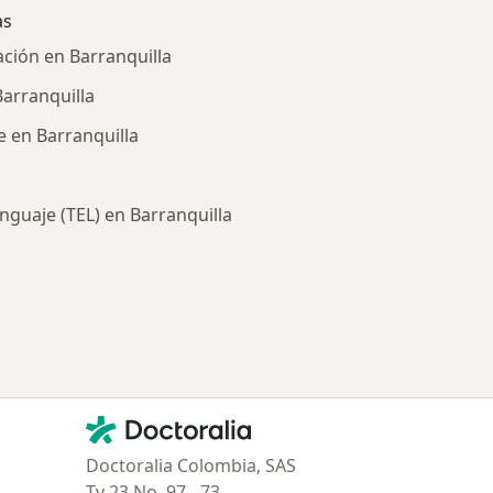
as
ación en Barranquilla
arranquilla
e en Barranquilla
nguaje (TEL) en Barranquilla
ría: Enfermedades más tratadas
Contacto
Doctoralia - Página de inicio
Doctoralia Colombia, SAS
Tv 23 No. 97 - 73