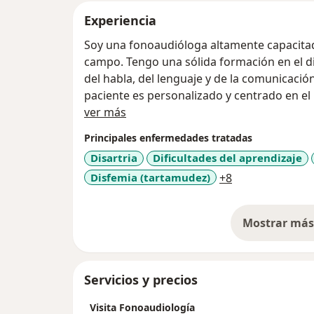
Experiencia
Soy una fonoaudióloga altamente capacitad
campo. Tengo una sólida formación en el d
del habla, del lenguaje y de la comunicació
paciente es personalizado y centrado en el b
Acerca de mí
ver más
Principales enfermedades tratadas
Disartria
Dificultades del aprendizaje
a11y_sr_more_d
Disfemia (tartamudez)
+8
Mostrar más 
so
Servicios y precios
Visita Fonoaudiología