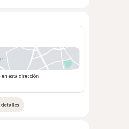
ar
 abre en una nueva pestaña
e en esta dirección
detalles
bre la dirección