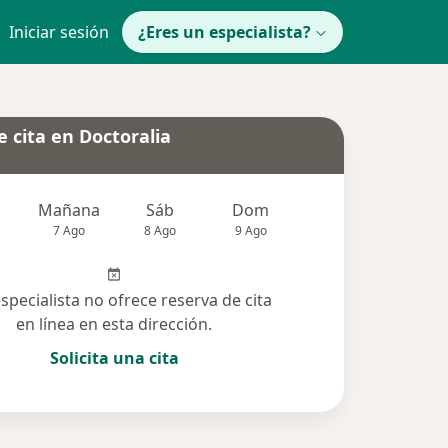
Iniciar sesión
¿Eres un especialista?
 cita en Doctoralia
Mañana
Sáb
Dom
Lun
Mar
7 Ago
8 Ago
9 Ago
10 Ago
11 Ag
especialista no ofrece reserva de cita
en línea en esta dirección.
Solicita una cita