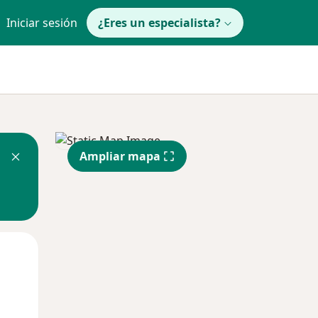
Iniciar sesión
¿Eres un especialista?
Ampliar mapa
Mar
Mié
Jue
11 Ago
12 Ago
13 Ago