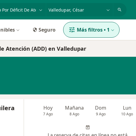
dad, enfermedad o nombre
p. ej. Bogotá
nibles
Seguro
Más filtros
•
1
 de Atención (ADD) en Valledupar
ilera
Hoy
Mañana
Dom
Lun
7 Ago
8 Ago
9 Ago
10 Ago
La reserva de citas en línea no está