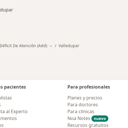
edupar
rmedades en Valledupar
Déficit De Atención (Add)
Valledupar
Cambiar de ciudad
os pacientes
Para profesionales
listas
Planes y precios
s
Para doctores
ta al Experto
Para clinicas
amentos
Noa Notes
nuevo
os
Recursos gratuitos