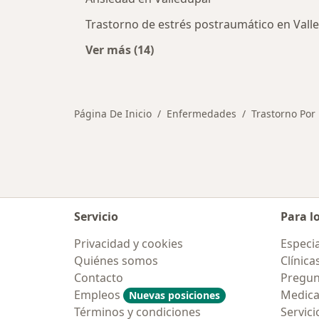
Trastorno de estrés postraumático en Vall
Ver más (14)
Más en esta categoría: Otras enfe
Página De Inicio
Enfermedades
Trastorno Por 
Servicio
Para l
Privacidad y cookies
Especia
Quiénes somos
Clínica
Contacto
Pregun
Empleos
Medic
Nuevas posiciones
Términos y condiciones
Servici