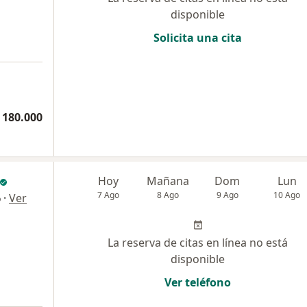
disponible
Solicita una cita
 180.000
Hoy
Mañana
Dom
Lun
7 Ago
8 Ago
9 Ago
10 Ago
·
Ver
o
La reserva de citas en línea no está
disponible
Ver teléfono