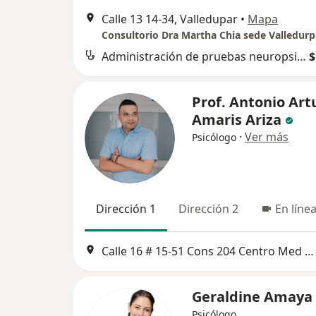
Calle 13 14-34, Valledupar
•
Mapa
Consultorio Dra Martha Chia sede Valledurp
Administración de pruebas neuropsicológicas
$
Prof. Antonio Art
Amaris Ariza
·
Ver más
Psicólogo
Dirección 1
Dirección 2
En líne
Calle 16 # 15-51 Cons 204 Centro Med Especialista, Valledupar
Geraldine Amaya
Psicólogo