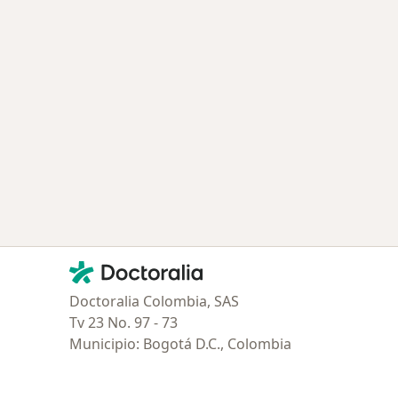
Contacto
Doctoralia - Página de inicio
Doctoralia Colombia, SAS
Tv 23 No. 97 - 73
Municipio: Bogotá D.C., Colombia