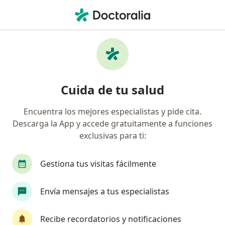
Men
Trastornos Del Aprendizaje • Rionegro, Antioquia
Filtros
• 1
Seguro
Mapa
Especialistas en Trastornos del aprendizaje
Cuida de tu salud
en Rionegro
Encuentra los mejores especialistas y pide cita.
Descarga la App y accede gratuitamente a funciones
¿Qué especialidad estás buscando?
exclusivas para ti:
Psicólogo
Pediatra
Neuropsicólogo
T
Gestiona tus visitas fácilmente
Envía mensajes a tus especialistas
Recibe recordatorios y notificaciones