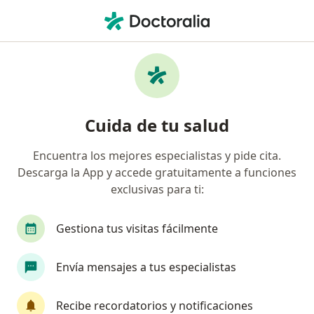
Men
Tristeza • Cartagena, Bolívar
Filtros
• 1
Seguro
Mapa
Especialistas en Tristeza en Cartagena
Cuida de tu salud
Encuentra los mejores especialistas y pide cita.
¿Qué especialidad estás buscando?
Descarga la App y accede gratuitamente a funciones
Psicólogo
Sexólogo
Auxiliar de enfermerí
exclusivas para ti:
Gestiona tus visitas fácilmente
Envía mensajes a tus especialistas
Recibe recordatorios y notificaciones