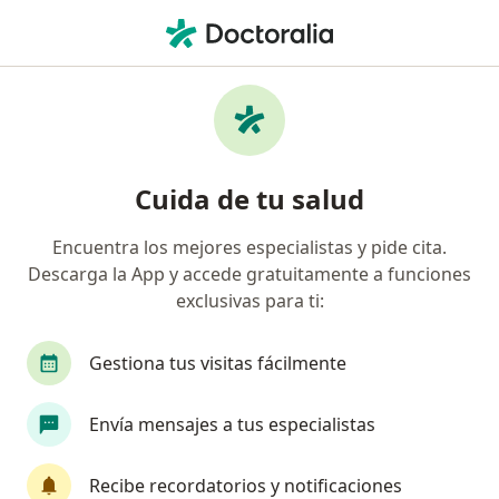
Men
Uveítis • Medellín, Antioquia
Filtros
• 1
Seguro
Mapa
Especialistas en Uveítis en Medellín
Cuida de tu salud
Encuentra los mejores especialistas y pide cita.
¿Qué especialidad estás buscando?
Descarga la App y accede gratuitamente a funciones
Oftalmólogo
Optómetra
Cirujano pediátr
exclusivas para ti:
Gestiona tus visitas fácilmente
Envía mensajes a tus especialistas
Recibe recordatorios y notificaciones