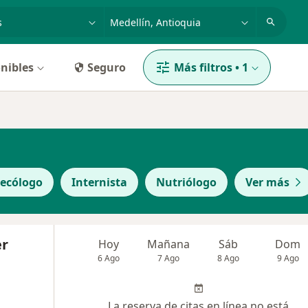
dad, enfermedad o nombre
p. ej. Bogotá
nibles
Seguro
Más filtros
•
1
ecólogo
Internista
Nutriólogo
Ver más
er
Hoy
Mañana
Sáb
Dom
6 Ago
7 Ago
8 Ago
9 Ago
La reserva de citas en línea no está