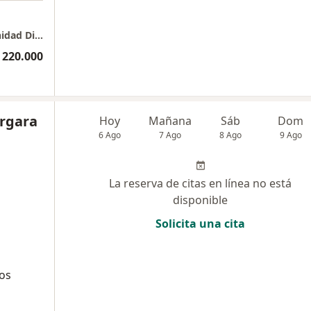
Clínica Medellín del Poblado - Cons. 502 - Unidad Diagnóstica de Oftalmología
 220.000
ergara
Hoy
Mañana
Sáb
Dom
6 Ago
7 Ago
8 Ago
9 Ago
La reserva de citas en línea no está
disponible
Solicita una cita
cos