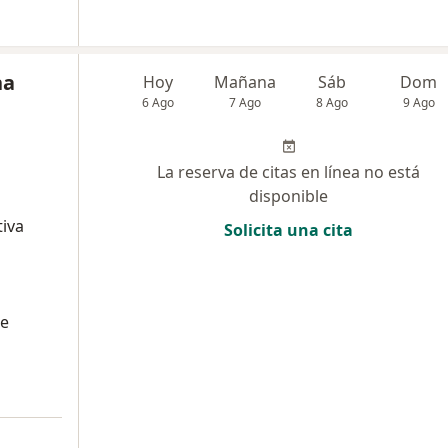
na
Hoy
Mañana
Sáb
Dom
6 Ago
7 Ago
8 Ago
9 Ago
La reserva de citas en línea no está
disponible
tiva
Solicita una cita
ue