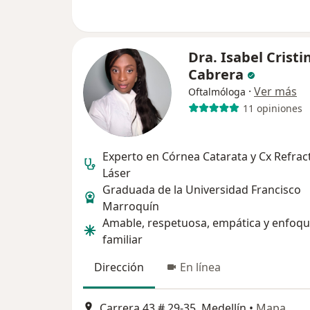
Dra. Isabel Cristi
Cabrera
·
Ver más
Oftalmóloga
11 opiniones
Experto en Córnea Catarata y Cx Refrac
Láser
Graduada de la Universidad Francisco
Marroquín
Amable, respetuosa, empática y enfoq
familiar
Dirección
En línea
Carrera 43 # 29-35, Medellín
•
Mapa