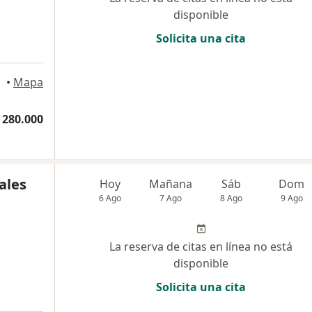
disponible
Solicita una cita
llín
•
Mapa
 280.000
ales
Hoy
Mañana
Sáb
Dom
6 Ago
7 Ago
8 Ago
9 Ago
La reserva de citas en línea no está
disponible
Solicita una cita