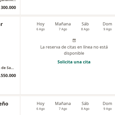
 300.000
ar
Hoy
Mañana
Sáb
Dom
6 Ago
7 Ago
8 Ago
9 Ago
La reserva de citas en línea no está
disponible
Solicita una cita
Piso 4 Consultorio 412 Clínica Oftalmológica de San Diego
.550.000
ceño
Hoy
Mañana
Sáb
Dom
6 Ago
7 Ago
8 Ago
9 Ago