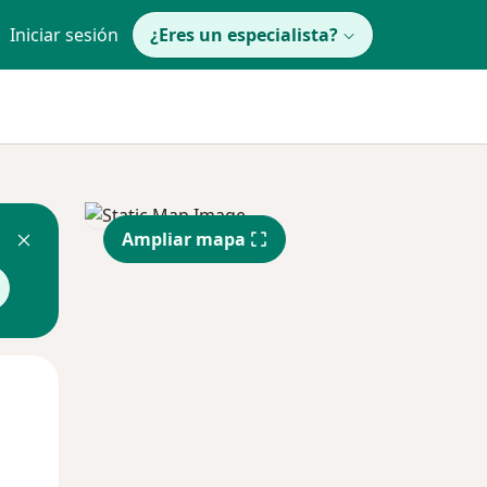
Iniciar sesión
¿Eres un especialista?
Ampliar mapa
Lun
Mar
Mié
10 Ago
11 Ago
12 Ago