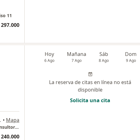
iso 11
 297.000
Hoy
Mañana
Sáb
Dom
6 Ago
7 Ago
8 Ago
9 Ago
La reserva de citas en línea no está
disponible
Solicita una cita
ín., Medellín
•
Mapa
Clínica de oftalmología Sandiego. Piso 7. Consultorio 722
 240.000