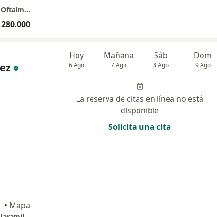
Clínica Oftalmológica de San Diego. Génesis Oftalmología Especializada. Dra. Isabel Cristina Cabrera
 280.000
Hoy
Mañana
Sáb
Dom
uez
6 Ago
7 Ago
8 Ago
9 Ago
La reserva de citas en línea no está
disponible
Solicita una cita
a
•
Mapa
Oftalmólogos El Tesoro -Dr. Jorge Alejandro Jaramillo