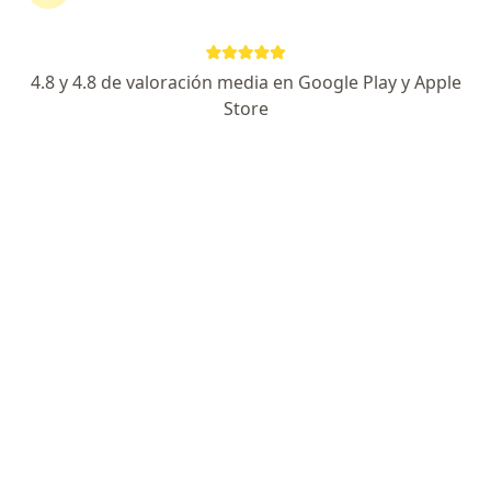
continuar tu tratamiento sin salir de casa. Si lo
necesitas, también puedes reservar una cita
presencial.
4.8 y 4.8 de valoración media en Google Play y Apple
Store
Mostrar especialistas
¿Cómo funciona?
Expertos en uveítis
Richard Martinez Torres
Oftalmólogo
Bogotá