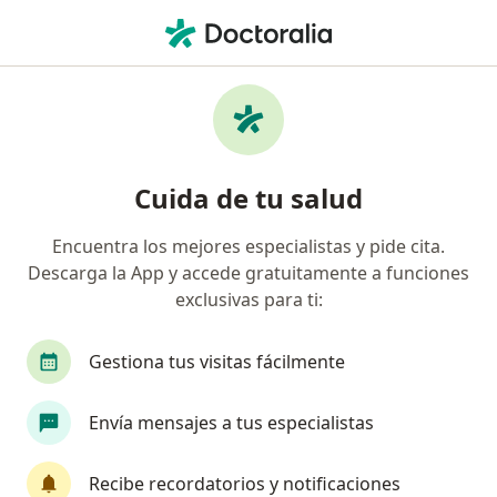
Men
¿Qué estás buscando?
Página De Inicio
Enfermedades
Uveítis
Uveítis - Información, expertos y
Cuida de tu salud
preguntas frecuentes
Encuentra los mejores especialistas y pide cita.
Descarga la App y accede gratuitamente a funciones
exclusivas para ti:
Información
Pregunta al Experto
Gestiona tus visitas fácilmente
Envía mensajes a tus especialistas
No descuides tu salud
Escoge la consulta en línea para empezar o
Recibe recordatorios y notificaciones