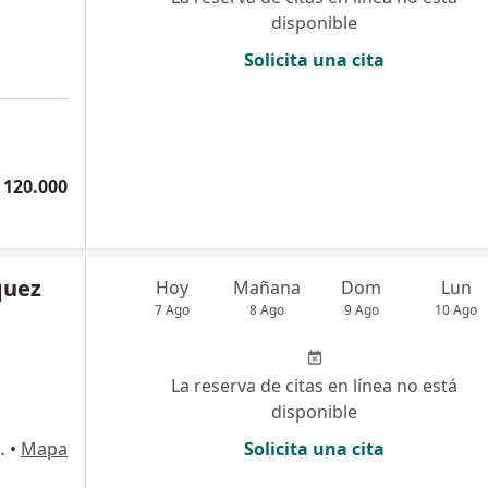
disponible
Solicita una cita
 120.000
quez
Hoy
Mañana
Dom
Lun
7 Ago
8 Ago
9 Ago
10 Ago
La reserva de citas en línea no está
disponible
008 Edificio Oval, Pereira
•
Mapa
Solicita una cita