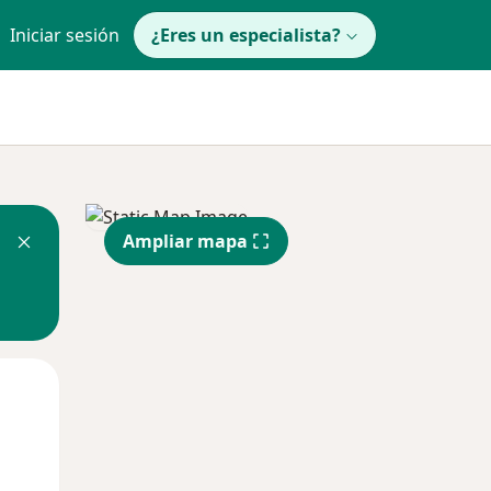
Iniciar sesión
¿Eres un especialista?
Ampliar mapa
Mar
Mié
Jue
11 Ago
12 Ago
13 Ago