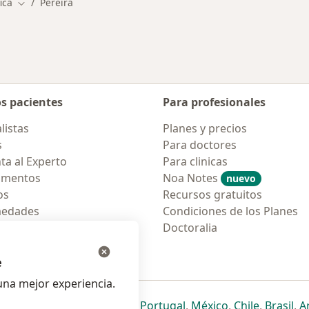
ica
Pereira
Cambiar de ciudad
os pacientes
Para profesionales
listas
Planes y precios
s
Para doctores
ta al Experto
Para clinicas
amentos
Noa Notes
nuevo
os
Recursos gratuitos
medades
Condiciones de los Planes
tas Frecuentes
Doctoralia
ión para móvil
e
na mejor experiencia.
ueva pestaña
en una nueva pestaña
e abre en una nueva pestaña
se abre en una nueva pestaña
se abre en una nueva pestaña
se abre en una nueva pestaña
se abre en una nueva p
se abre en una
se abre e
se
Italia
,
Deutschland
,
Česko
,
Portugal
,
México
,
Chile
,
Brasil
,
A