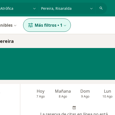
dad, enfermedad o nombre
p. ej. Bogotá
nibles
Más filtros
•
1
Pereira
z
Hoy
Mañana
Dom
Lun
7 Ago
8 Ago
9 Ago
10 Ago
La reserva de citas en línea no está