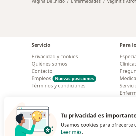
Página De Inicio
Enfermedades
Vaginitis Atróf
Servicio
Para l
Privacidad y cookies
Especia
Quiénes somos
Clínica
Contacto
Pregun
Empleos
Medic
Nuevas posiciones
Términos y condiciones
Servici
Enfer
Pregun
Aplicac
Tu privacidad es important
Usamos cookies para ofrecerte u
Leer más
.
se abre en una n
se abre 
s
Polska
,
Türkiye
,
España
,