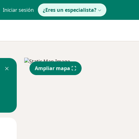
Iniciar sesión
¿Eres un especialista?
Ampliar mapa
Mar
Mié
Jue
11 Ago
12 Ago
13 Ago