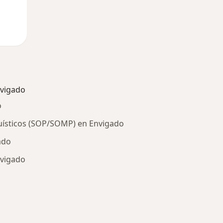
vigado
o
uísticos (SOP/SOMP) en Envigado
ado
nvigado
ría: Otras enfermedades en Envigado