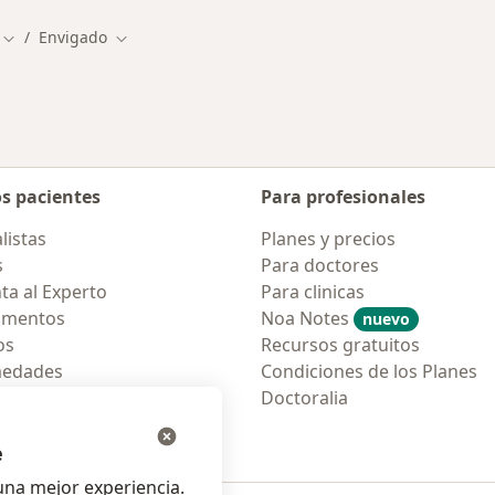
Envigado
Cambiar de ciudad
Cambiar de ciudad
os pacientes
Para profesionales
listas
Planes y precios
s
Para doctores
ta al Experto
Para clinicas
amentos
Noa Notes
nuevo
os
Recursos gratuitos
medades
Condiciones de los Planes
tas Frecuentes
Doctoralia
ión para móvil
e
na mejor experiencia.