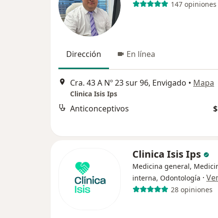
147 opiniones
Dirección
En línea
Cra. 43 A Nº 23 sur 96, Envigado
•
Mapa
Clinica Isis Ips
Anticonceptivos
$
Clinica Isis Ips
Medicina general, Medici
·
Ve
interna, Odontología
28 opiniones