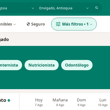
dad, enfermedad o nombre
p. ej. Bogotá
nibles
Seguro
Más filtros
•
1
gado
Internista
Nutricionista
Odontólogo
oto
Hoy
Mañana
Dom
Lun
7 Ago
8 Ago
9 Ago
10 Ago