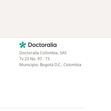
Contacto
Doctoralia - Página de inicio
Doctoralia Colombia, SAS
Tv 23 No. 97 - 73
Municipio: Bogotá D.C., Colombia