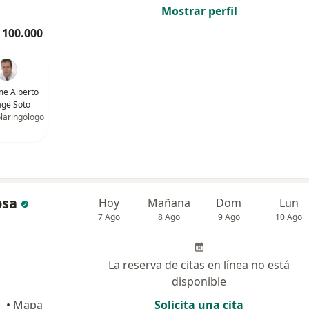
Mostrar perfil
 100.000
ime Alberto
ge Soto
olaringólogo
osa
Hoy
Mañana
Dom
Lun
7 Ago
8 Ago
9 Ago
10 Ago
La reserva de citas en línea no está
disponible
•
Mapa
Solicita una cita