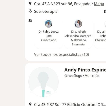
Cra. 43 A Nº 23 sur 96, Envigado
•
Mapa
Sueroterapia
$
Dr. Pablo Lopez
Dra. Julieth
Dr. Ja
Soto
Alexandra Marenco
Reba
Ginecólogo
Maldonado
Otorrin
Internista
Ver todos los especialistas (10)
Andy Pinto Espin
·
Ver más
Ginecólogo
Cra 43 # 37 Sur 77 Edificio Quorum Ofic. 303-304 Parque Envigado, Envigado