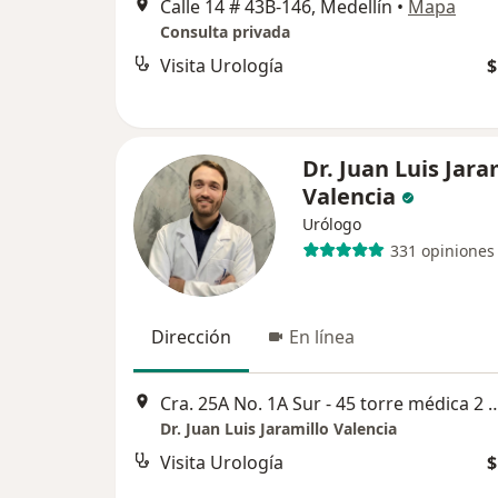
Calle 14 # 43B-146, Medellín
•
Mapa
Consulta privada
Visita Urología
$
Dr. Juan Luis Jara
Valencia
Urólogo
331 opiniones
Dirección
En línea
Cra. 25A No. 1A Sur - 45 torre médica 2 parque comercial el tesoro, pis
Dr. Juan Luis Jaramillo Valencia
Visita Urología
$