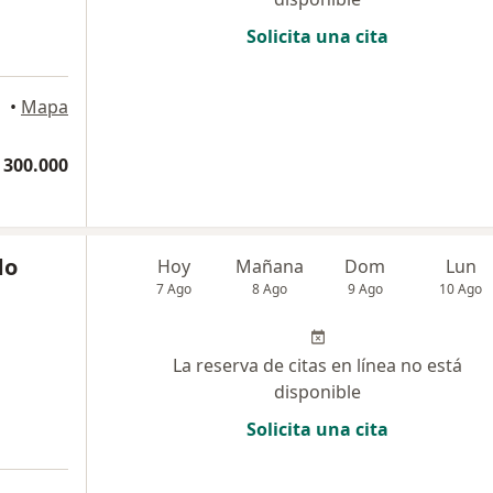
Solicita una cita
•
Mapa
 300.000
do
Hoy
Mañana
Dom
Lun
7 Ago
8 Ago
9 Ago
10 Ago
La reserva de citas en línea no está
disponible
Solicita una cita