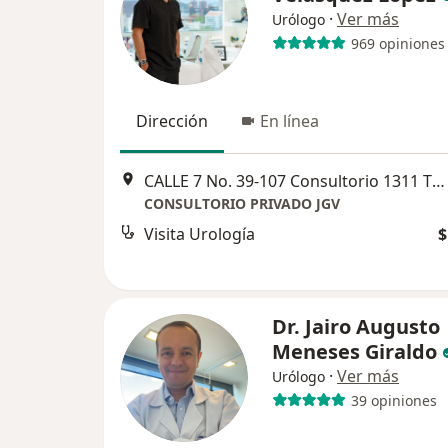
·
Ver más
Urólogo
969 opiniones
Dirección
En línea
CALLE 7 No. 39-107 Consultorio 1311 TORRE MEDICAL Diagonal de la entrada principal de la Clinica Medellin del Poblado, ENSEGUIDA de la Torre Intermedica., Medellín
CONSULTORIO PRIVADO JGV
Visita Urología
$
Dr. Jairo Augusto
Meneses Giraldo
·
Ver más
Urólogo
39 opiniones