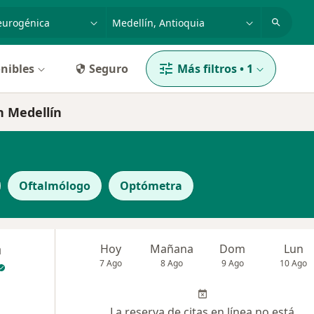
dad, enfermedad o nombre
p. ej. Bogotá
nibles
Seguro
Más filtros
•
1
n Medellín
Oftalmólogo
Optómetra
a
Hoy
Mañana
Dom
Lun
7 Ago
8 Ago
9 Ago
10 Ago
La reserva de citas en línea no está