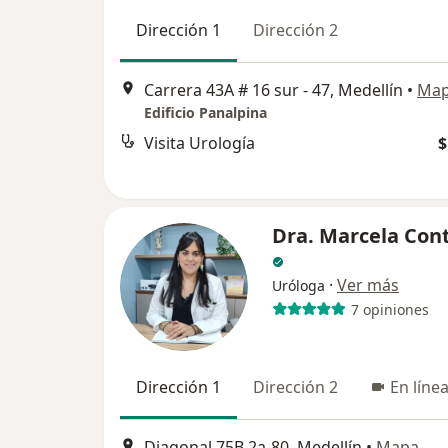
Dirección 1
Dirección 2
Carrera 43A # 16 sur - 47, Medellín
•
Ma
Edificio Panalpina
Visita Urología
$
Dra. Marcela Con
·
Ver más
Uróloga
7 opiniones
Dirección 1
Dirección 2
En líne
Diagonal 75B 2a-80, Medellín
•
Mapa