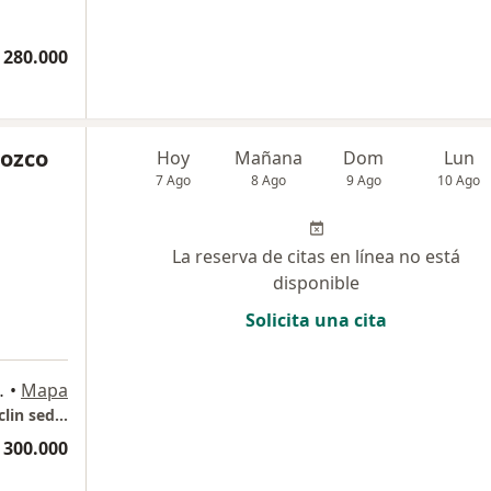
 280.000
rozco
Hoy
Mañana
Dom
Lun
7 Ago
8 Ago
9 Ago
10 Ago
La reserva de citas en línea no está
disponible
Solicita una cita
 Hospital Santa Ana, Medellín
•
Mapa
Consultorio Uróloga Ana Paola Orozco -Uroclin sede MANILA
 300.000