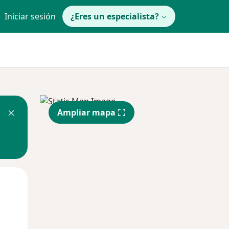
Iniciar sesión
¿Eres un especialista?
Ampliar mapa
Mar
Mié
Jue
11 Ago
12 Ago
13 Ago