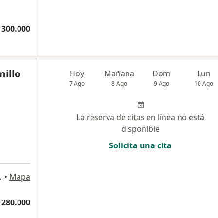
 300.000
millo
Hoy
Mañana
Dom
Lun
7 Ago
8 Ago
9 Ago
10 Ago
La reserva de citas en línea no está
disponible
Solicita una cita
o 18 consultorio 1863., Medellín
•
Mapa
 280.000