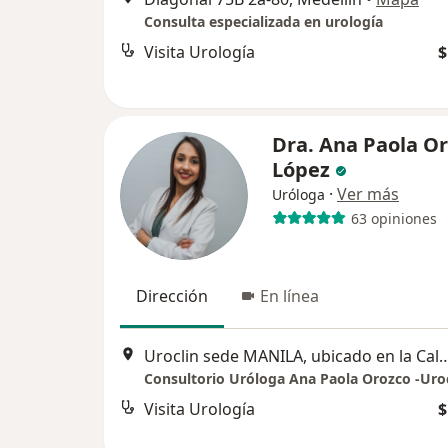
Consulta especializada en urología
Visita Urología
$
Dra. Ana Paola O
López
·
Ver más
Uróloga
63 opiniones
Dirección
En línea
Uroclin sede MANILA, ubicado en la Calle 14 # 43b - 146 piso 1,
Visita Urología
$