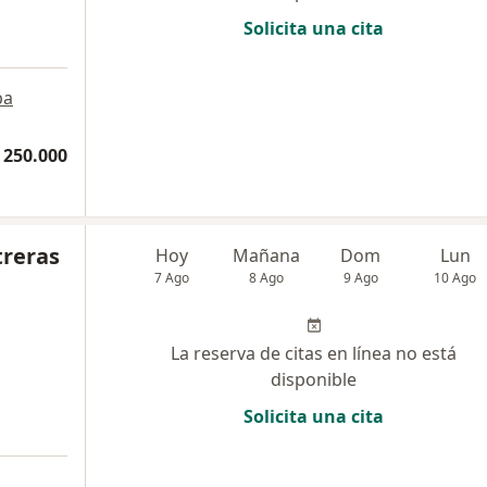
Solicita una cita
pa
 250.000
treras
Hoy
Mañana
Dom
Lun
7 Ago
8 Ago
9 Ago
10 Ago
La reserva de citas en línea no está
disponible
Solicita una cita
a