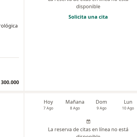
disponible
Solicita una cita
rológica
 300.000
Hoy
Mañana
Dom
Lun
7 Ago
8 Ago
9 Ago
10 Ago
La reserva de citas en línea no está
disponible