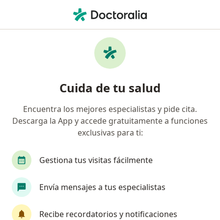
Men
Verruga Bucal Vulgar • Rionegro, Antioquia
Filtros
• 1
Seguro
Mapa
Especialistas en Verruga Bucal Vulgar en
Cuida de tu salud
Rionegro
Encuentra los mejores especialistas y pide cita.
Descarga la App y accede gratuitamente a funciones
¿Qué especialidad estás buscando?
exclusivas para ti:
Odontólogo
Cirujano maxilofacial
Derma
Gestiona tus visitas fácilmente
Envía mensajes a tus especialistas
Recibe recordatorios y notificaciones