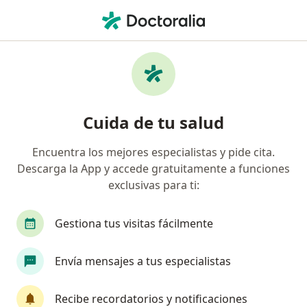
Men
Viruela • Cartagena, Bolívar
Filtros
• 1
Seguro
Mapa
Especialistas en Viruela en Cartagena
Cuida de tu salud
Encuentra los mejores especialistas y pide cita.
¿Qué especialidad estás buscando?
Descarga la App y accede gratuitamente a funciones
Especialista en Medicina Domiciliaria
Médico 
exclusivas para ti:
Gestiona tus visitas fácilmente
Envía mensajes a tus especialistas
Recibe recordatorios y notificaciones