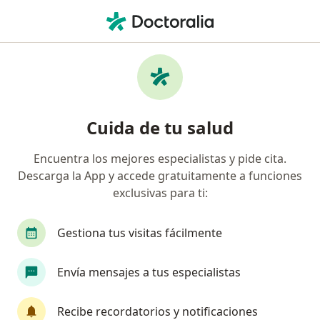
Men
¿Qué estás buscando?
Página De Inicio
Enfermedades
Adicción Al Alcoholismo
Adicción al alcoholismo -
Cuida de tu salud
Información, expertos y
Encuentra los mejores especialistas y pide cita.
preguntas frecuentes
Descarga la App y accede gratuitamente a funciones
exclusivas para ti:
Gestiona tus visitas fácilmente
Información
Envía mensajes a tus especialistas
Recibe recordatorios y notificaciones