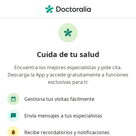
Men
Enfermero
Filtros
• 1
Seguro
Enfermeros online
Cuida de tu salud
Encuentra los mejores especialistas y pide cita.
¿Cuál es tu compañía aseguradora?
Descarga la App y accede gratuitamente a funciones
Axa Colpatria Medicina Prepagada S.A.
Compañ
exclusivas para ti:
Gestiona tus visitas fácilmente
Envía mensajes a tus especialistas
Recibe recordatorios y notificaciones