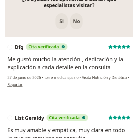
especialistas visitar?
Si
No
Dfg
Cita verificada
D
Me gustó mucho la atención , dedicación y la
explicación a cada detalle en la consulta
27 de junio de 2026
•
torre medica spazio
•
Visita Nutrición y Dietética
•
en opinión del usuario Dfg
Reportar
List Geraldy
Cita verificada
L
Es muy amable y empática, muy clara en todo
lo que se requiere en consulta.