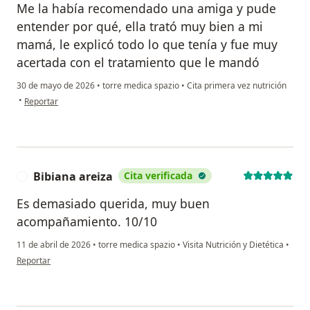
Me la había recomendado una amiga y pude
entender por qué, ella trató muy bien a mi
mamá, le explicó todo lo que tenía y fue muy
acertada con el tratamiento que le mandó
30 de mayo de 2026
•
torre medica spazio
•
Cita primera vez nutrición
en opinión del usuario Ana Cartagena
•
Reportar
Bibiana areiza
Cita verificada
B
Es demasiado querida, muy buen
acompañamiento. 10/10
11 de abril de 2026
•
torre medica spazio
•
Visita Nutrición y Dietética
•
en opinión del usuario Bibiana areiza
Reportar