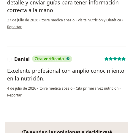
detalle y enviar guías para tener información
correcta a la mano
27 de julio de 2026
•
torre medica spazio
•
Visita Nutrición y Dietética
•
en opinión del usuario Ángela Sánchez
Reportar
Daniel
Cita verificada
D
Excelente profesional con amplio conocimiento
en la nutrición.
4 de julio de 2026
•
torre medica spazio
•
Cita primera vez nutrición
•
en opinión del usuario Daniel
Reportar
¿Te ayudan las opiniones a decidir qué