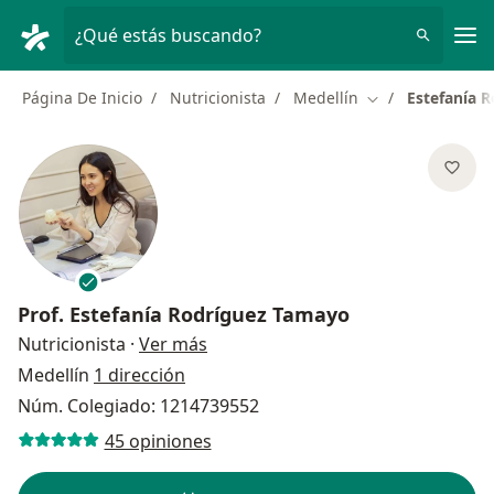
Men
¿Qué estás buscando?
Página De Inicio
Nutricionista
Medellín
Estefanía 
Cambiar de ciud
Prof.
Estefanía Rodríguez Tamayo
sobre las especializaciones
Nutricionista
·
Ver más
Medellín
1 dirección
Núm. Colegiado: 1214739552
45 opiniones