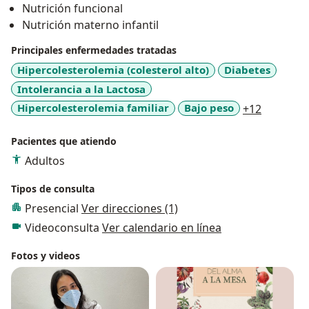
Nutrición funcional
amor, respeto y empatía por mis pacientes.
Nutrición materno infantil
Principales enfermedades tratadas
Hipercolesterolemia (colesterol alto)
Diabetes
Intolerancia a la Lactosa
a11y_sr_
Hipercolesterolemia familiar
Bajo peso
+12
Pacientes que atiendo
Adultos
Tipos de consulta
Presencial
Ver direcciones (1)
Videoconsulta
Ver calendario en línea
Fotos y videos