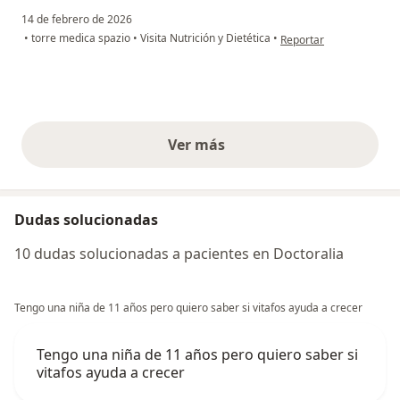
14 de febrero de 2026
en opinión del usuario J.J
•
torre medica spazio
•
Visita Nutrición y Dietética
•
Reportar
Ver más
opiniones anteriores
Dudas solucionadas
10 dudas solucionadas a pacientes en Doctoralia
Tengo una niña de 11 años pero quiero saber si vitafos ayuda a crecer
Tengo una niña de 11 años pero quiero saber si
vitafos ayuda a crecer