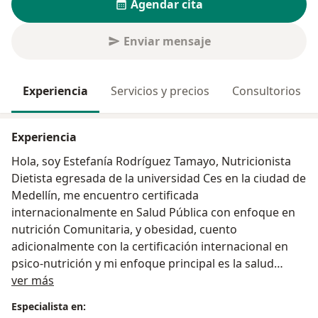
Agendar cita
Enviar mensaje
Experiencia
Servicios y precios
Consultorios
Experiencia
Hola, soy Estefanía Rodríguez Tamayo, Nutricionista
Dietista egresada de la universidad Ces en la ciudad de
Medellín, me encuentro certificada
internacionalmente en Salud Pública con enfoque en
nutrición Comunitaria, y obesidad, cuento
adicionalmente con la certificación internacional en
psico-nutrición y mi enfoque principal es la salud
Acerca de mí
hormonal y nutrición en la mujer.
ver más
Soy una profesional apasionada por mi carrera y el
Especialista en:
servicio a los demás, desarrollo mis consultas con