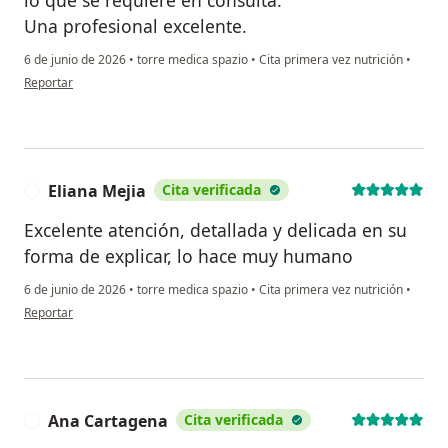
Una profesional excelente.
6 de junio de 2026
•
torre medica spazio
•
Cita primera vez nutrición
•
en opinión del usuario List Geraldy
Reportar
Eliana Mejia
Cita verificada
E
Excelente atención, detallada y delicada en su
forma de explicar, lo hace muy humano
6 de junio de 2026
•
torre medica spazio
•
Cita primera vez nutrición
•
en opinión del usuario Eliana Mejia
Reportar
Ana Cartagena
Cita verificada
A