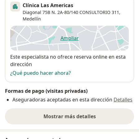
Clínica Las Americas
Diagonal 75B N. 2A-80/140 CONSULTORIO 311,
Medellín
Ampliar
se abre en una nueva pestañ
Disponibilidad
Este especialista no ofrece reserva online en esta
dirección
¿Qué puedo hacer ahora?
Formas de pago (visitas privadas)
Aseguradoras aceptadas en esta dirección
Detalles
Mostrar más detalles
sobre la dirección