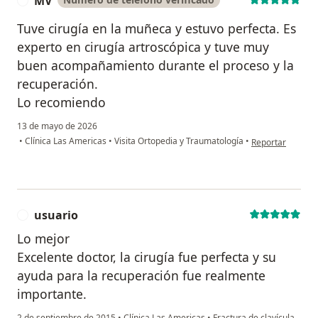
MV
M
Tuve cirugía en la muñeca y estuvo perfecta. Es
experto en cirugía artroscópica y tuve muy
buen acompañamiento durante el proceso y la
recuperación.
Lo recomiendo
13 de mayo de 2026
en opinión del u
•
Clínica Las Americas
•
Visita Ortopedia y Traumatología
•
Reportar
usuario
U
Lo mejor
Excelente doctor, la cirugía fue perfecta y su
ayuda para la recuperación fue realmente
importante.
2 de septiembre de 2015
•
Clínica Las Americas
•
Fractura de clavícula