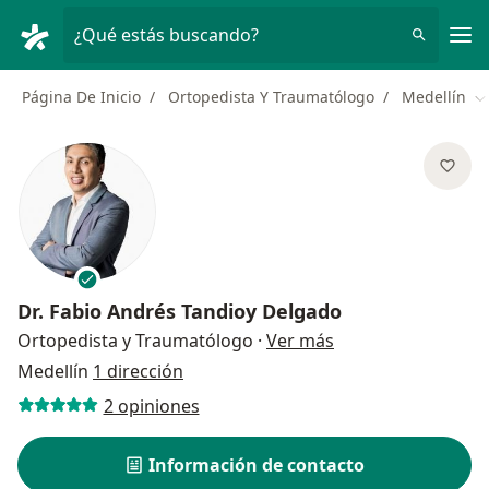
Men
¿Qué estás buscando?
Página De Inicio
Ortopedista Y Traumatólogo
Medellín
C
Dr.
Fabio Andrés Tandioy Delgado
sobre las especial
Ortopedista y Traumatólogo
·
Ver más
Medellín
1 dirección
2 opiniones
Información de contacto