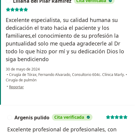
Liliana del Pilar Ramirez
Cita verificada
L
Excelente especialista, su calidad humana su
dedicación el trato hacia el paciente y los
familiares,el conocimiento de su profesión la
puntualidad solo me queda agradecerle al Dr
todo lo que hizo por mí y su dedicación Dios lo
siga bendiciendo
30 de mayo de 2024
•
Cirugía de Tórax, Fernando Alvarado, Consultorio 604c. Clínica Marly.
•
Cirugía de pulmón
en opinión del usuario Liliana del Pilar Ramirez
•
Reportar
Argenis pulido
Cita verificada
A
Excelente profesional de profesionales, con