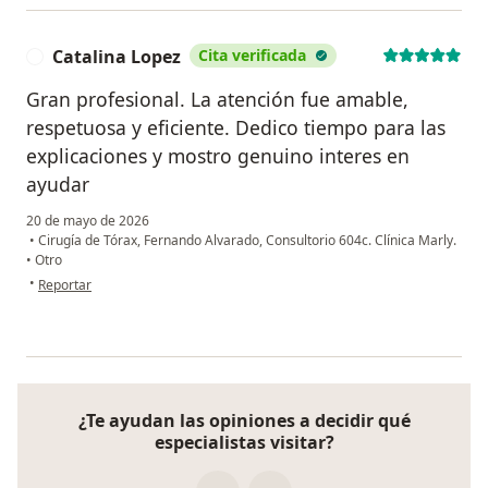
Catalina Lopez
Cita verificada
C
Gran profesional. La atención fue amable,
respetuosa y eficiente. Dedico tiempo para las
explicaciones y mostro genuino interes en
ayudar
20 de mayo de 2026
•
Cirugía de Tórax, Fernando Alvarado, Consultorio 604c. Clínica Marly.
•
Otro
en opinión del usuario Catalina Lopez
•
Reportar
¿Te ayudan las opiniones a decidir qué
especialistas visitar?