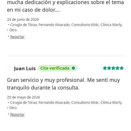
mucha dedicación y explicaciones sobre el tema
en mi caso de dolor….
24 de junio de 2026
•
Cirugía de Tórax, Fernando Alvarado, Consultorio 604c. Clínica Marly.
•
Otro
en opinión del usuario Argenis pulido
•
Reportar
Juan Luis
Cita verificada
J
Gran servicio y muy profesional. Me sentí muy
tranquilo durante la consulta.
20 de mayo de 2026
•
Cirugía de Tórax, Fernando Alvarado, Consultorio 604c. Clínica Marly.
•
Otro
en opinión del usuario Juan Luis
•
Reportar