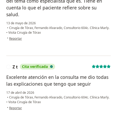
del tema como especialista que es. Tiene en
cuenta lo que el paciente refiere sobre su
salud.
13 de mayo de 2026
•
Cirugía de Tórax, Fernando Alvarado, Consultorio 604c. Clínica Marly.
•
Visita Cirugía de Tórax
en opinión del usuario Stella Uribe
•
Reportar
Z t
Cita verificada
Z
Excelente atención en la consulta me dio todas
las explicaciones que tengo que seguir
17 de abril de 2026
•
Cirugía de Tórax, Fernando Alvarado, Consultorio 604c. Clínica Marly.
•
Visita Cirugía de Tórax
en opinión del usuario Z t
•
Reportar