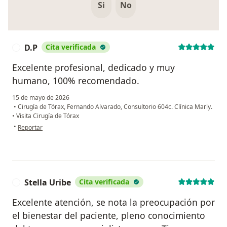
Si
No
D.P
Cita verificada
D
Excelente profesional, dedicado y muy
humano, 100% recomendado.
15 de mayo de 2026
•
Cirugía de Tórax, Fernando Alvarado, Consultorio 604c. Clínica Marly.
•
Visita Cirugía de Tórax
en opinión del usuario D.P
•
Reportar
Stella Uribe
Cita verificada
S
Excelente atención, se nota la preocupación por
el bienestar del paciente, pleno conocimiento