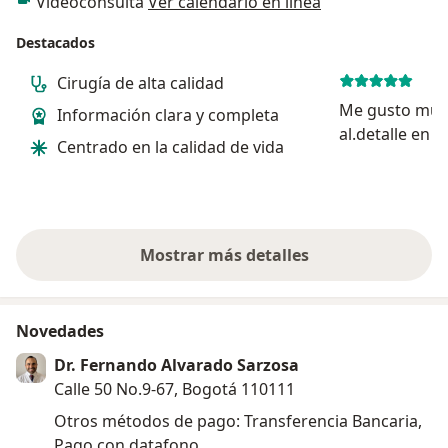
Videoconsulta
Ver calendario en línea
Destacados
Cirugía de alta calidad
Me gusto muc
Información clara y completa
al.detalle en l
Centrado en la calidad de vida
de mi hijo, es
los medicos, l
preocupación
tranquila con 
se...
Mostrar más detalles
sobre la experiencia
Novedades
Dr. Fernando Alvarado Sarzosa
Calle 50 No.9-67, Bogotá 110111
Otros métodos de pago: Transferencia Bancaria,
Pago con datafono.