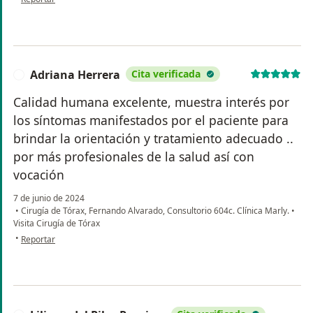
Adriana Herrera
Cita verificada
A
Calidad humana excelente, muestra interés por
los síntomas manifestados por el paciente para
brindar la orientación y tratamiento adecuado ..
por más profesionales de la salud así con
vocación
7 de junio de 2024
•
Cirugía de Tórax, Fernando Alvarado, Consultorio 604c. Clínica Marly.
•
Visita Cirugía de Tórax
en opinión del usuario Adriana Herrera
•
Reportar