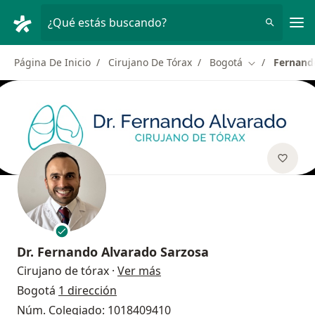
Men
¿Qué estás buscando?
Página De Inicio
Cirujano De Tórax
Bogotá
Fernand
Cambiar de c
Dr.
Fernando Alvarado Sarzosa
sobre las especializaciones
Cirujano de tórax
·
Ver más
Bogotá
1 dirección
Núm. Colegiado: 1018409410