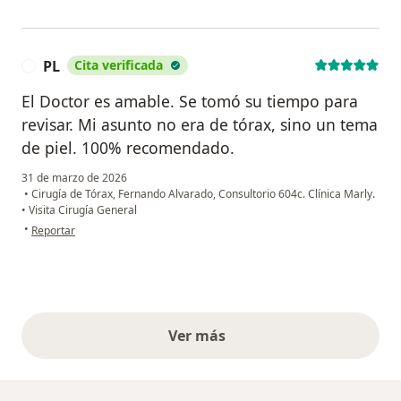
PL
Cita verificada
P
El Doctor es amable. Se tomó su tiempo para
revisar. Mi asunto no era de tórax, sino un tema
de piel. 100% recomendado.
31 de marzo de 2026
•
Cirugía de Tórax, Fernando Alvarado, Consultorio 604c. Clínica Marly.
•
Visita Cirugía General
en opinión del usuario PL
•
Reportar
Ver más
opiniones anteriores