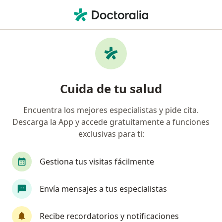
Men
Visita Cirugía General • Bogotá, Cundinamarca
Filtros
• 1
Seguro
Mapa
Especialistas en Visita Cirugía General
Cuida de tu salud
Bogotá
Encuentra los mejores especialistas y pide cita.
Descarga la App y accede gratuitamente a funciones
¿Qué especialidad estás buscando?
exclusivas para ti:
Cirujano general
Gastroenterólogo
Médic
Gestiona tus visitas fácilmente
Envía mensajes a tus especialistas
Recibe recordatorios y notificaciones