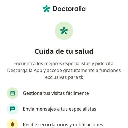
Men
Fisioterapeuta • Localidad De Chapinero, Bogotá, Cundinamarca
Filtros
Seguro
Mapa
Fisioterapeutas en Localidad De Chapinero,
Cuida de tu salud
Bogotá
Encuentra los mejores especialistas y pide cita.
Descarga la App y accede gratuitamente a funciones
¿Cuál es tu compañía aseguradora?
exclusivas para ti:
Compañía De Medicina Prepagada Colsanitas S.A.
Gestiona tus visitas fácilmente
Envía mensajes a tus especialistas
Recibe recordatorios y notificaciones