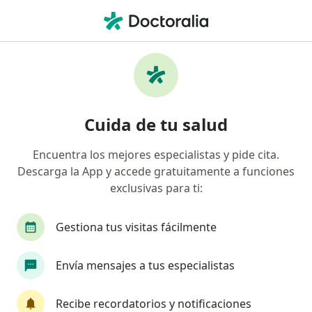
Men
Fisioterapeuta • Fontibón, Bogotá, Cundinamarca
Filtros
Seguro
Mapa
Fisioterapeutas en Fontibón, Bogotá
Cuida de tu salud
Encuentra los mejores especialistas y pide cita.
¿Cuál es tu compañía aseguradora?
Descarga la App y accede gratuitamente a funciones
Compañía De Medicina Prepagada Colsanitas S.A.
exclusivas para ti:
Gestiona tus visitas fácilmente
Envía mensajes a tus especialistas
Recibe recordatorios y notificaciones