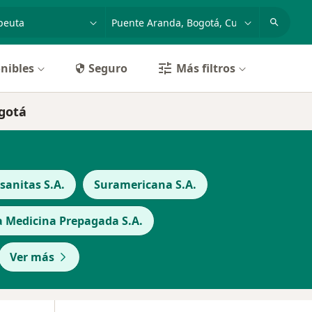
dad, enfermedad o nombre
p. ej. Bogotá
nibles
Seguro
Más filtros
gotá
anitas S.A.
Suramericana S.A.
a Medicina Prepagada S.A.
Ver más