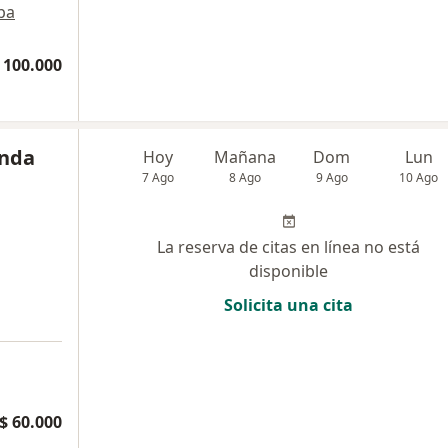
pa
 100.000
anda
Hoy
Mañana
Dom
Lun
7 Ago
8 Ago
9 Ago
10 Ago
La reserva de citas en línea no está
disponible
Solicita una cita
a
$ 60.000