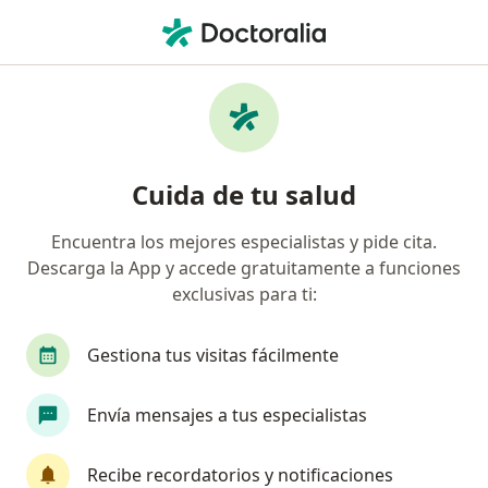
Men
Fisioterapeuta • Barrios Unidos, Bogotá, Cundinamarca
Filtros
Seguro
Mapa
Fisioterapeutas en Barrios Unidos, Bogotá
Cuida de tu salud
Encuentra los mejores especialistas y pide cita.
¿Cuál es tu compañía aseguradora?
Descarga la App y accede gratuitamente a funciones
Colmedica Medicina Prepagada S.A.
Allianz Se
exclusivas para ti:
Gestiona tus visitas fácilmente
Envía mensajes a tus especialistas
Recibe recordatorios y notificaciones