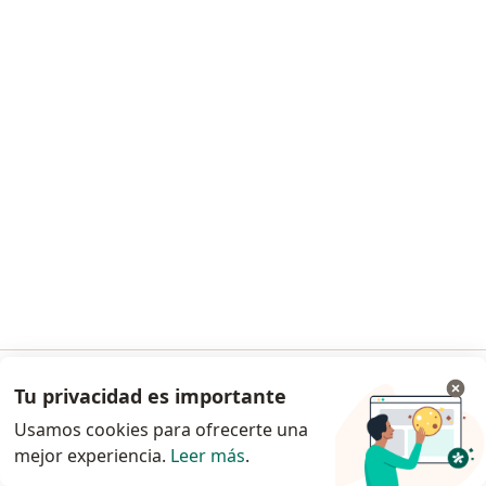
Dra. Norma Milena Gutiérrez Salas
·
Ver más
Fisioterapeuta
11 opiniones
Dirección
En línea
Calle 86b #49-28 consultorio 503, Bogotá
•
Mapa
Consulta privada
Tu privacidad es importante
Ir a la app
Visita Fisioterapia
Precio sin especificar
Usamos cookies para ofrecerte una
Este especialista no ofrece reserva de cita en línea en esta dirección.
mejor experiencia.
Leer más
.
Continuar en el navegador
Solicita una cita