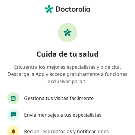
Men
Fisioterapeuta • La Candelaria, Medellín, Antioquia
Filtros
Seguro
Mapa
Fisioterapeutas en La Candelaria, Medellín
Cuida de tu salud
Encuentra los mejores especialistas y pide cita.
¿Cuál es tu compañía aseguradora?
Descarga la App y accede gratuitamente a funciones
Compañía De Medicina Prepagada Colsanitas S.A.
exclusivas para ti:
Gestiona tus visitas fácilmente
Envía mensajes a tus especialistas
Recibe recordatorios y notificaciones