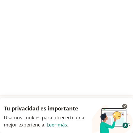
Ver más (7)
Más en esta categoría: Ciudades cercanas a 
Página De Inicio
Fisioterapeuta
Yumbo
Cambiar de ciudad
Servicio
Privacidad y cookies
Quiénes somos
Contacto
Empleos
Nuevas posiciones
Términos y condiciones
Tu privacidad es importante
Ir a la app
Para los pacientes
Usamos cookies para ofrecerte una
Especialistas
mejor experiencia.
Leer más
.
Continuar en el navegador
Clínicas