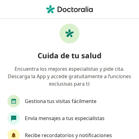
Men
Fisioterapeuta • Yumbo, Valle del Cauca
Filtros
Seguro
Mapa
Fisioterapeutas en Yumbo
Cuida de tu salud
Encuentra los mejores especialistas y pide cita.
¿Cuál es tu compañía aseguradora?
Descarga la App y accede gratuitamente a funciones
Coomeva Medicina Prepagada S.A.
exclusivas para ti:
Gestiona tus visitas fácilmente
Envía mensajes a tus especialistas
Recibe recordatorios y notificaciones