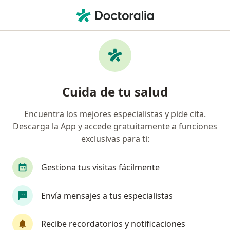
Men
Gastroenterólogo • Antonio Nariño, Bogotá, Cundinamarca
Filtros
Seguro
Mapa
Gastroenterólogos en Antonio Nariño,
Cuida de tu salud
Bogotá
Encuentra los mejores especialistas y pide cita.
Descarga la App y accede gratuitamente a funciones
¿Cuál es tu compañía aseguradora?
exclusivas para ti:
Colmedica Medicina Prepagada S.A.
Allianz Se
Gestiona tus visitas fácilmente
Envía mensajes a tus especialistas
Recibe recordatorios y notificaciones