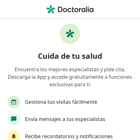
Men
Gastroenterólogo • Usaquén, Bogotá, Cundinamarca
Filtros
Seguro
Mapa
Gastroenterólogos en Usaquén, Bogotá
Cuida de tu salud
Encuentra los mejores especialistas y pide cita.
¿Cuál es tu compañía aseguradora?
Descarga la App y accede gratuitamente a funciones
Compañía De Medicina Prepagada Colsanitas S.A.
exclusivas para ti:
Gestiona tus visitas fácilmente
Envía mensajes a tus especialistas
Recibe recordatorios y notificaciones