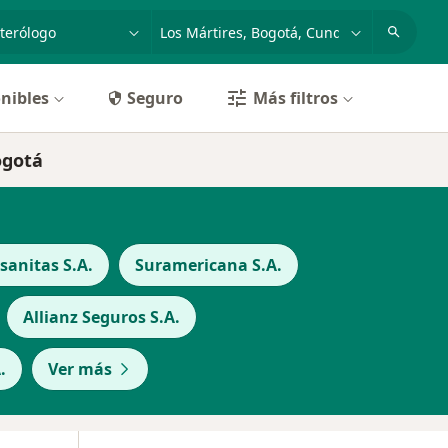
dad, enfermedad o nombre
p. ej. Bogotá
nibles
Seguro
Más filtros
ogotá
anitas S.A.
Suramericana S.A.
Allianz Seguros S.A.
.
Ver más