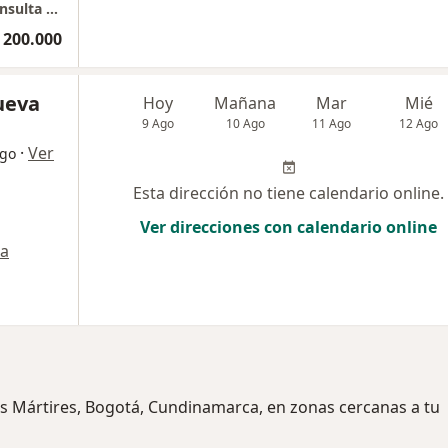
UNIENDOSCOPIA DEL RESTREPO 2 PISO - Consulta Privada
 200.000
nueva
Hoy
Mañana
Mar
Mié
9 Ago
10 Ago
11 Ago
12 Ago
·
Ver
ogo
Esta dirección no tiene calendario online.
Ver direcciones con calendario online
a
os Mártires, Bogotá, Cundinamarca, en zonas cercanas a tu