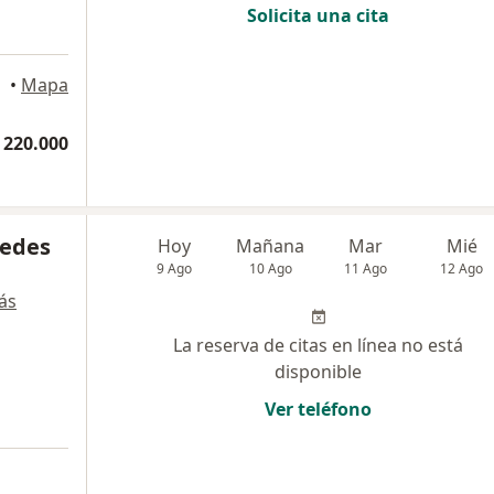
Solicita una cita
•
Mapa
 220.000
cedes
Hoy
Mañana
Mar
Mié
9 Ago
10 Ago
11 Ago
12 Ago
ás
La reserva de citas en línea no está
disponible
Ver teléfono