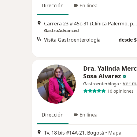
Dirección
En línea
Carrera 23 # 45c-31 (Clínica Palermo, primer piso), Bogotá
GastroAdvanced
Visita Gastroenterología
desde $
Dra. Yalinda Mer
Sosa Alvarez
·
Ver m
Gastroenteróloga
16 opiniones
Dirección
En línea
Tv. 18 bis #14A-21, Bogotá
•
Mapa