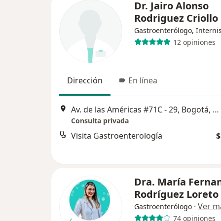
Dr. Jairo Alonso
Rodriguez Criollo
Gastroenterólogo, Interni
12 opiniones
Dirección
En línea
Av. de las Américas #71C - 29, Bogotá, Bogotá
Consulta privada
Visita Gastroenterología
$
Dra. María Ferna
Rodríguez Loreto
·
Ver m
Gastroenterólogo
74 opiniones