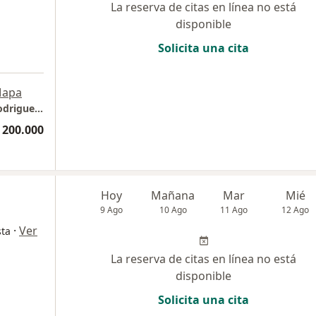
La reserva de citas en línea no está
disponible
Solicita una cita
apa
Consultorio Privado Dra . Maria Fernanda Rodriguez Loreto
 200.000
Hoy
Mañana
Mar
Mié
9 Ago
10 Ago
11 Ago
12 Ago
·
Ver
sta
La reserva de citas en línea no está
disponible
Solicita una cita