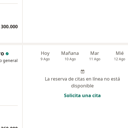
 300.000
ro
Hoy
Mañana
Mar
Mié
9 Ago
10 Ago
11 Ago
12 Ago
o general
La reserva de citas en línea no está
disponible
Solicita una cita