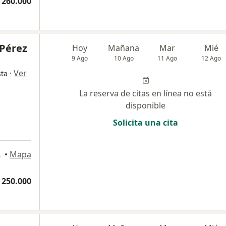
 260.000
 Pérez
Hoy
Mañana
Mar
Mié
9 Ago
10 Ago
11 Ago
12 Ago
·
Ver
sta
La reserva de citas en línea no está
disponible
Solicita una cita
o, Bogotá
•
Mapa
 250.000