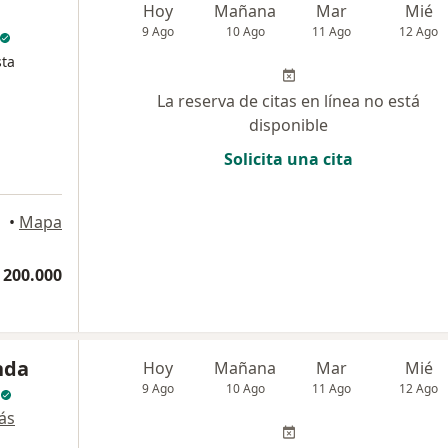
Hoy
Mañana
Mar
Mié
9 Ago
10 Ago
11 Ago
12 Ago
sta
La reserva de citas en línea no está
disponible
Solicita una cita
•
Mapa
 200.000
nda
Hoy
Mañana
Mar
Mié
9 Ago
10 Ago
11 Ago
12 Ago
ás