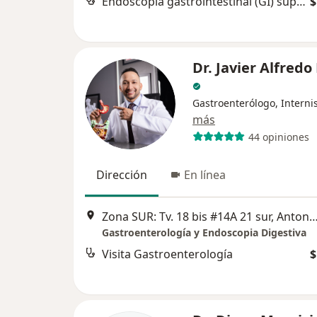
Endoscopía gastrointestinal (GI) superior
$
Dr. Javier Alfredo
Gastroenterólogo, Interni
más
44 opiniones
Dirección
En línea
Zona SUR: Tv. 18 bis #14A 21 sur, Antonio Nariñ
Gastroenterología y Endoscopia Digestiva
Visita Gastroenterología
$