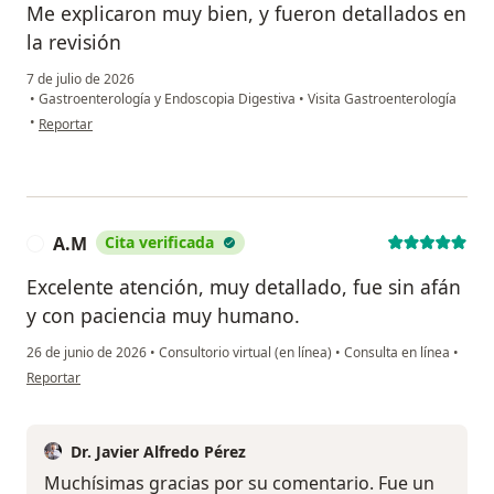
Me explicaron muy bien, y fueron detallados en
la revisión
7 de julio de 2026
•
Gastroenterología y Endoscopia Digestiva
•
Visita Gastroenterología
en opinión del usuario AF
•
Reportar
A.M
Cita verificada
A
Excelente atención, muy detallado, fue sin afán
y con paciencia muy humano.
26 de junio de 2026
•
Consultorio virtual (en línea)
•
Consulta en línea
•
en opinión del usuario A.M
Reportar
Dr. Javier Alfredo Pérez
Muchísimas gracias por su comentario. Fue un