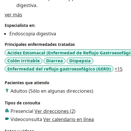
digestiva.
Acerca de mí
ver más
Trabajo en equipo, liderazgo clínico y
comunicación empática.
Especialista en:
Endoscopia digestiva
Principales enfermedades tratadas
Acidez Estomacal (Enfermedad de Reflujo Gastroesofági
Colón irritable
Diarrea
Dispepsia
a11
Enfermedad del reflujo gastroesofágico (GERD)
+15
Pacientes que atiendo
Adultos (Sólo en algunas direcciones)
Tipos de consulta
Presencial
Ver direcciones (2)
Videoconsulta
Ver calendario en línea