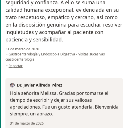
seguridad y confianza. A ello se suma una
calidad humana excepcional, evidenciada en su
trato respetuoso, empático y cercano, así como
en la disposición genuina para escuchar, resolver
inquietudes y acompañar al paciente con
paciencia y sensibilidad.
31 de marzo de 2026
•
Gastroenterología y Endoscopia Digestiva
•
Visitas sucesivas
Gastroenterología
en opinión del usuario Melissa Vergara
•
Reportar
Dr. Javier Alfredo Pérez
Hola señorita Melissa. Gracias por tomarse el
tiempo de escribir y dejar sus valiosas
apreciaciones. Fue un gusto atenderla. Bienvenida
siempre, un abrazo.
31 de marzo de 2026