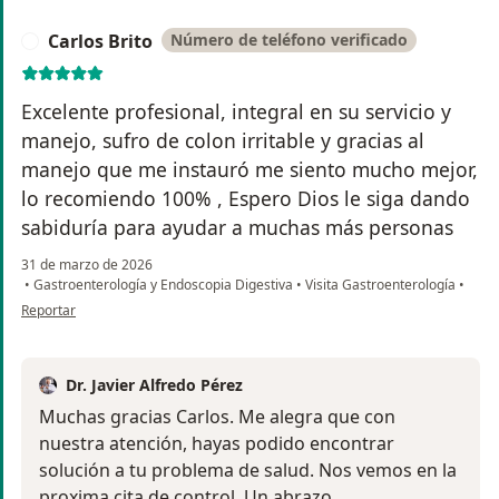
Carlos Brito
Número de teléfono verificado
C
Excelente profesional, integral en su servicio y
manejo, sufro de colon irritable y gracias al
manejo que me instauró me siento mucho mejor,
lo recomiendo 100% , Espero Dios le siga dando
sabiduría para ayudar a muchas más personas
31 de marzo de 2026
•
Gastroenterología y Endoscopia Digestiva
•
Visita Gastroenterología
•
en opinión del usuario Carlos Brito
Reportar
Dr. Javier Alfredo Pérez
Muchas gracias Carlos. Me alegra que con
nuestra atención, hayas podido encontrar
solución a tu problema de salud. Nos vemos en la
proxima cita de control. Un abrazo.