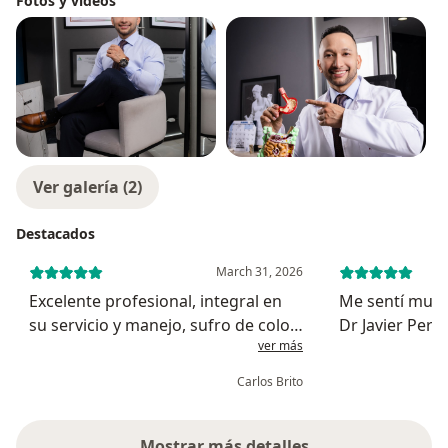
Fotos y videos
Ver galería (2)
Destacados
March 31, 2026
Excelente profesional, integral en
Me sentí muy 
su servicio y manejo, sufro de colon
Dr Javier Perez. Es un profesio
ver más
irritable y gracias al manejo que me
muy amable, e
instauró me siento mucho mejor, lo
explica todo d
Carlos Brito
recomiendo 100% , Espero Dios le
toma el tiempo
siga dando sabiduría pa...
dudas. Me gus
Mostrar más detalles