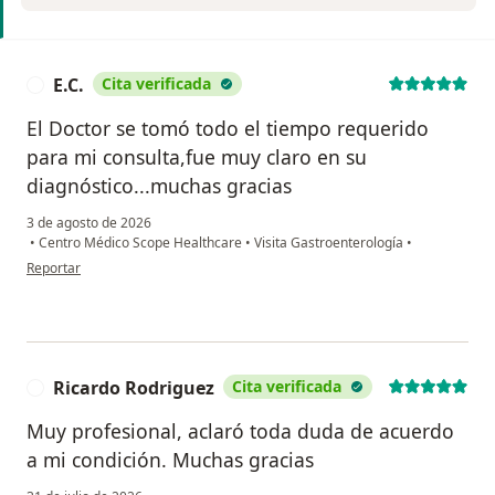
E.C.
Cita verificada
E
El Doctor se tomó todo el tiempo requerido
para mi consulta,fue muy claro en su
diagnóstico...muchas gracias
3 de agosto de 2026
•
Centro Médico Scope Healthcare
•
Visita Gastroenterología
•
en opinión del usuario E.C.
Reportar
Ricardo Rodriguez
Cita verificada
R
Muy profesional, aclaró toda duda de acuerdo
a mi condición. Muchas gracias