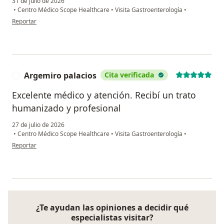
31 de julio de 2026
•
Centro Médico Scope Healthcare
•
Visita Gastroenterología
•
en opinión del usuario Ricardo Rodriguez
Reportar
Argemiro palacios
Cita verificada
A
Excelente médico y atención. Recibí un trato
humanizado y profesional
27 de julio de 2026
•
Centro Médico Scope Healthcare
•
Visita Gastroenterología
•
en opinión del usuario Argemiro palacios
Reportar
¿Te ayudan las opiniones a decidir qué
especialistas visitar?