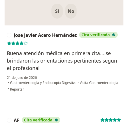
Si
No
Jose Javier Acero Hernández
Cita verificada
J
Buena atención médica en primera cita....se
brindaron las orientaciones pertinentes segun
el profesional
21 de julio de 2026
•
Gastroenterología y Endoscopia Digestiva
•
Visita Gastroenterología
en opinión del usuario Jose Javier Acero Hernández
•
Reportar
AF
Cita verificada
A