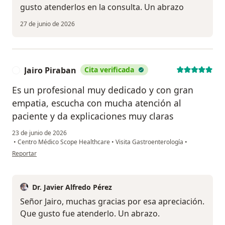
gusto atenderlos en la consulta. Un abrazo
27 de junio de 2026
Jairo Piraban
Cita verificada
J
Es un profesional muy dedicado y con gran
empatia, escucha con mucha atención al
paciente y da explicaciones muy claras
23 de junio de 2026
•
Centro Médico Scope Healthcare
•
Visita Gastroenterología
•
en opinión del usuario Jairo Piraban
Reportar
Dr. Javier Alfredo Pérez
Señor Jairo, muchas gracias por esa apreciación.
Que gusto fue atenderlo. Un abrazo.