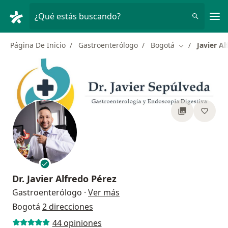
Men
¿Qué estás buscando?
Página De Inicio
Gastroenterólogo
Bogotá
Javier A
Cambiar de ci
Dr.
Javier Alfredo Pérez
sobre las especializaciones
Gastroenterólogo
·
Ver más
Bogotá
2 direcciones
44 opiniones