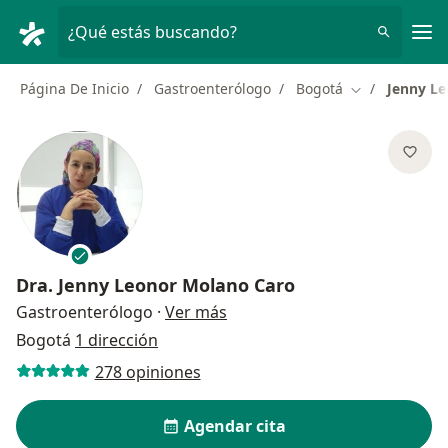
Men
¿Qué estás buscando?
Página De Inicio
Gastroenterólogo
Bogotá
Jenny L
Cambiar de ci
Dra.
Jenny Leonor Molano Caro
sobre las especializaciones
Gastroenterólogo
·
Ver más
Bogotá
1 dirección
278 opiniones
Agendar cita