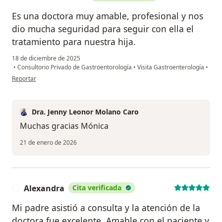
Es una doctora muy amable, profesional y nos
dio mucha seguridad para seguir con ella el
tratamiento para nuestra hija.
18 de diciembre de 2025
•
Consultorio Privado de Gastroentorología
•
Visita Gastroenterología
•
en opinión del usuario Monica Morales
Reportar
Dra. Jenny Leonor Molano Caro
Muchas gracias Mónica
21 de enero de 2026
Alexandra
Cita verificada
A
Mi padre asistió a consulta y la atención de la
doctora fue excelente. Amable con el paciente y