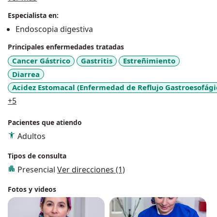
Especialista en:
Mi consulta esta enfocada en ayudarte a tratar
Endoscopia digestiva
patologías y sintomatologías gastrointestinales
brindándote acompañamiento para tu bienestar
Principales enfermedades tratadas
utilizando equipamiento medico especializado en tu
Cancer Gástrico
Gastritis
Estreñimiento
tratamiento.
Diarrea
Acidez Estomacal (Enfermedad de Reflujo Gastroesofági
a11y_sr_more_diseases
+5
Pacientes que atiendo
Adultos
Tipos de consulta
Presencial
Ver direcciones (1)
Fotos y videos