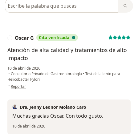
Busca en opiniones
Oscar G
Cita verificada
O
Atención de alta calidad y tratamientos de alto
impacto
10 de abril de 2026
•
Consultorio Privado de Gastroentorología
•
Test del aliento para
Helicobacter Pylori
en opinión del usuario Oscar G
•
Reportar
Dra. Jenny Leonor Molano Caro
Muchas gracias Oscar. Con todo gusto.
10 de abril de 2026