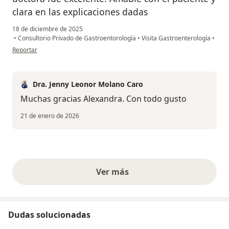
clara en las explicaciones dadas
18 de diciembre de 2025
•
Consultorio Privado de Gastroentorología
•
Visita Gastroenterología
•
en opinión del usuario Alexandra
Reportar
Dra. Jenny Leonor Molano Caro
Muchas gracias Alexandra. Con todo gusto
21 de enero de 2026
Ver más
opiniones anteriores
Dudas solucionadas