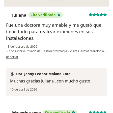
Juliana
Cita verificada
J
Fue una doctora muy amable y me gustó que
tiene todo para realizar exámenes en sus
instalaciones.
13 de febrero de 2026
•
Consultorio Privado de Gastroentorología
•
Visita Gastroenterología
•
en opinión del usuario Juliana
Reportar
Dra. Jenny Leonor Molano Caro
Muchas gracias Juliana , con mucho gusto.
10 de abril de 2026
Mayerly saenz
Cita verificada
M