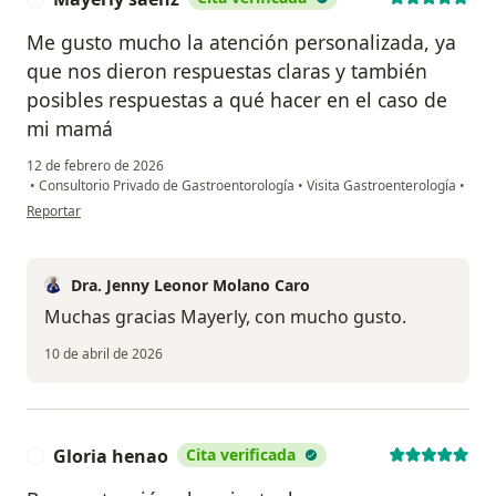
Me gusto mucho la atención personalizada, ya
que nos dieron respuestas claras y también
posibles respuestas a qué hacer en el caso de
mi mamá
12 de febrero de 2026
•
Consultorio Privado de Gastroentorología
•
Visita Gastroenterología
•
en opinión del usuario Mayerly saenz
Reportar
Dra. Jenny Leonor Molano Caro
Muchas gracias Mayerly, con mucho gusto.
10 de abril de 2026
Gloria henao
Cita verificada
G