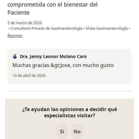
comprometida con el bienestar del
Paciente
2 de marzo de 2026
•
Consultorio Privado de Gastroentorología
•
Visita Gastroenterología
•
en opinión del usuario José
Reportar
Dra. Jenny Leonor Molano Caro
Muchas gracias &gt;Jose, con mucho gusto
10 de abril de 2026
¿Te ayudan las opiniones a decidir qué
especialistas visitar?
Si
No