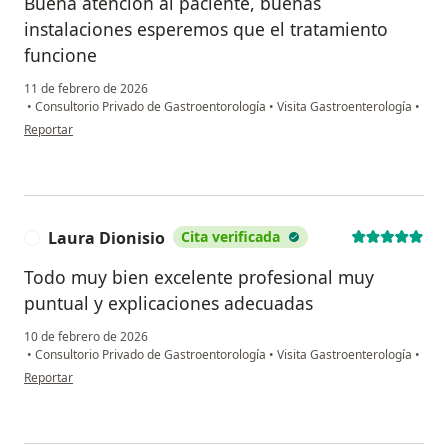
Buena atención al paciente, buenas
instalaciones esperemos que el tratamiento
funcione
11 de febrero de 2026
•
Consultorio Privado de Gastroentorología
•
Visita Gastroenterología
•
en opinión del usuario Gloria henao
Reportar
Laura Dionisio
Cita verificada
L
Todo muy bien excelente profesional muy
puntual y explicaciones adecuadas
10 de febrero de 2026
•
Consultorio Privado de Gastroentorología
•
Visita Gastroenterología
•
en opinión del usuario Laura Dionisio
Reportar