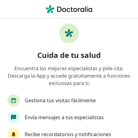
Men
Gastroenterólogo • Bogotá, Cundinamarca
Búsquedas relacionadas
Otros especialistas de Entidad Promotora De
Salud Sanitas S.A.S.
Cuida de tu salud
Cirujanos plásticos de Entidad Promotora De
Salud Sanitas S.A.S. en Bogotá
Encuentra los mejores especialistas y pide cita.
Odontólogos de Entidad Promotora De Salud
Descarga la App y accede gratuitamente a funciones
Sanitas S.A.S. en Bogotá
exclusivas para ti:
Oftalmólogos de Entidad Promotora De Salud
Gestiona tus visitas fácilmente
Sanitas S.A.S. en Bogotá
Ortopedistas y traumatólogos de Entidad
Envía mensajes a tus especialistas
Promotora De Salud Sanitas S.A.S. en Bogotá
Otorrinolaringólogos de Entidad Promotora De
Recibe recordatorios y notificaciones