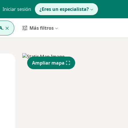
Iniciar sesión
¿Eres un especialista?
A.
Más filtros
Jue
Vie
Sáb
Ampliar mapa
13 Ago
14 Ago
15 Ago