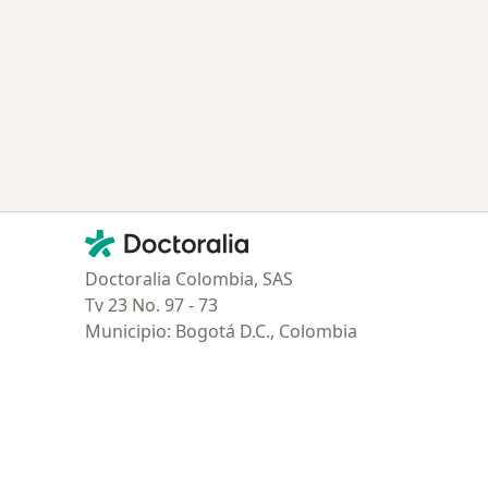
Contacto
Doctoralia - Página de inicio
Doctoralia Colombia, SAS
Tv 23 No. 97 - 73
Municipio: Bogotá D.C., Colombia