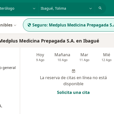
dad, enfermedad o nombre
p. ej. Bogotá
nibles
Seguro:
Medplus Medicina Prepagada S.
edplus Medicina Prepagada S.A. en Ibagué
Hoy
Mañana
Mar
Mié
9 Ago
10 Ago
11 Ago
12 Ago
o general
La reserva de citas en línea no está
disponible
Solicita una cita
A.