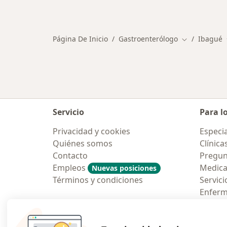
Más en esta categoría: Enfermeda
Página De Inicio
Gastroenterólogo
Ibagué
Cambiar de c
Servicio
Para l
Privacidad y cookies
Especia
Quiénes somos
Clínica
Contacto
Pregun
Empleos
Medic
Nuevas posiciones
Términos y condiciones
Servici
Enfer
Pregun
Aplicac