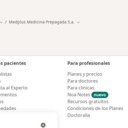
des más tratadas
Medplus Medicina Prepagada S.a.
iudad
Cambiar de ciudad
Cambiar de ciudad
os pacientes
Para profesionales
listas
Planes y precios
s
Para doctores
ta al Experto
Para clinicas
amentos
Noa Notes
nuevo
os
Recursos gratuitos
medades
Condiciones de los Planes
tas Frecuentes
Doctoralia
ión para móvil