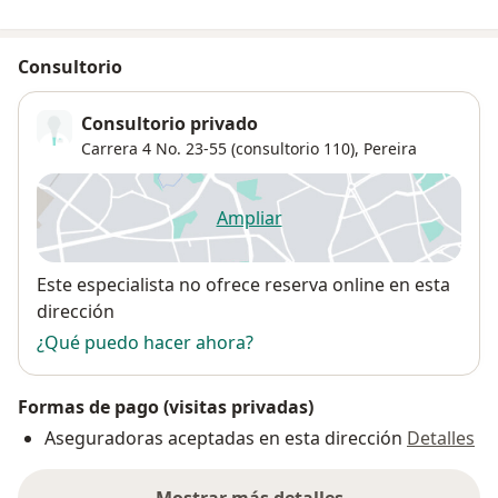
Consultorio
Consultorio privado
Carrera 4 No. 23-55 (consultorio 110),
Pereira
Ampliar
se abre en una nueva pestañ
Disponibilidad
Este especialista no ofrece reserva online en esta
dirección
¿Qué puedo hacer ahora?
Formas de pago (visitas privadas)
Aseguradoras aceptadas en esta dirección
Detalles