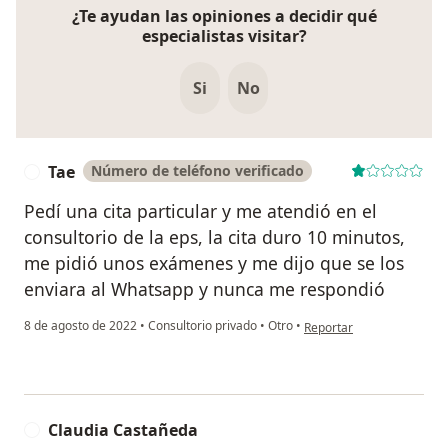
¿Te ayudan las opiniones a decidir qué
especialistas visitar?
Si
No
Tae
Número de teléfono verificado
T
Pedí una cita particular y me atendió en el
consultorio de la eps, la cita duro 10 minutos,
me pidió unos exámenes y me dijo que se los
enviara al Whatsapp y nunca me respondió
en opinión del usuario Ta
8 de agosto de 2022
•
Consultorio privado
•
Otro
•
Reportar
Claudia Castañeda
C