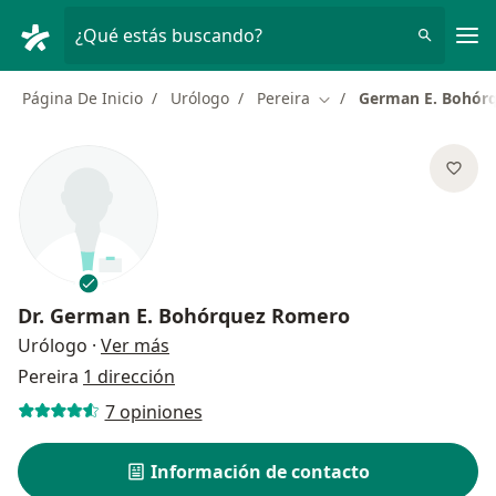
Men
¿Qué estás buscando?
Página De Inicio
Urólogo
Pereira
German E. Bohór
Cambiar de ciudad
Dr.
German E. Bohórquez Romero
sobre las especializaciones
Urólogo
·
Ver más
Pereira
1 dirección
7 opiniones
Información de contacto