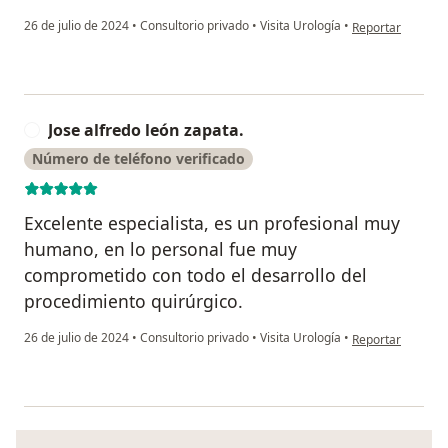
en opinión del us
26 de julio de 2024
•
Consultorio privado
•
Visita Urología
•
Reportar
Jose alfredo león zapata.
J
Número de teléfono verificado
Excelente especialista, es un profesional muy
humano, en lo personal fue muy
comprometido con todo el desarrollo del
procedimiento quirúrgico.
en opinión del us
26 de julio de 2024
•
Consultorio privado
•
Visita Urología
•
Reportar