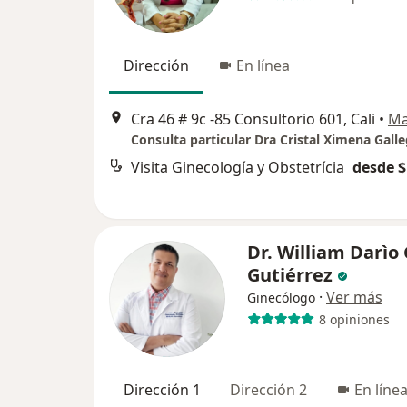
Dirección
En línea
Cra 46 # 9c -85 Consultorio 601, Cali
•
M
Visita Ginecología y Obstetrícia
desde $
Dr. William Darìo
Gutiérrez
·
Ver más
Ginecólogo
8 opiniones
Dirección 1
Dirección 2
En líne