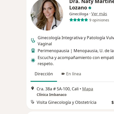
Dra. Naty Martín
Lozano
·
Ver más
Ginecóloga
9 opiniones
Ginecología Integrativa y Patología Vul
Vaginal
Perimenopausia | Menopausia, U. de la 
Escucha y acompañamiento con empatí
respeto.
Dirección
En línea
Cra. 38a # 5A-100, Cali
•
Mapa
Clínica Imbanaco
Visita Ginecología y Obstetrícia
$