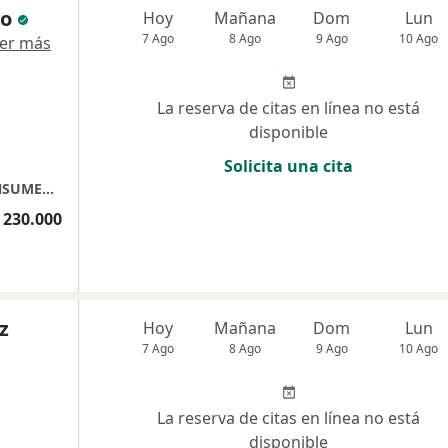
no
Hoy
Mañana
Dom
Lun
7 Ago
8 Ago
9 Ago
10 Ago
er más
La reserva de citas en línea no está
disponible
Solicita una cita
Dr Wilmar Serrano Mastologo EDIFICIO CONSUMEDICO CONSULTORIO 504
 230.000
z
Hoy
Mañana
Dom
Lun
7 Ago
8 Ago
9 Ago
10 Ago
La reserva de citas en línea no está
disponible