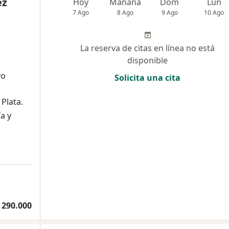
ez
Hoy
Mañana
Dom
Lun
7 Ago
8 Ago
9 Ago
10 Ago
La reserva de citas en línea no está
disponible
vo
Solicita una cita
Plata.
a y
 290.000