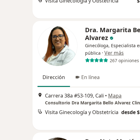
Visita Ginecología y Obstetrícia
$
Dra. Margarita Be
Alvarez
Ginecóloga, Especialista 
·
Ver más
pública
267 opiniones
Dirección
En línea
Carrera 38a #53-109, Cali
•
Mapa
Visita Ginecología y Obstetrícia
desde $