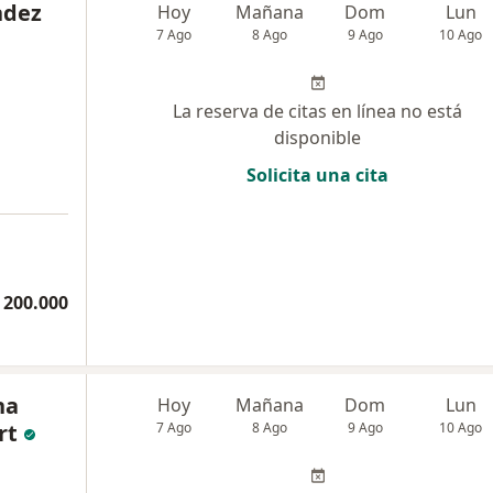
ndez
Hoy
Mañana
Dom
Lun
7 Ago
8 Ago
9 Ago
10 Ago
La reserva de citas en línea no está
disponible
Solicita una cita
 200.000
na
Hoy
Mañana
Dom
Lun
rt
7 Ago
8 Ago
9 Ago
10 Ago