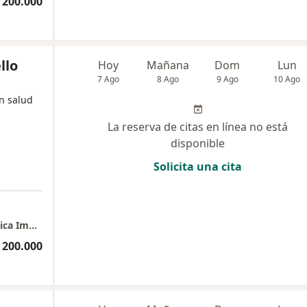
 200.000
llo
Hoy
Mañana
Dom
Lun
7 Ago
8 Ago
9 Ago
10 Ago
en salud
La reserva de citas en línea no está
disponible
Solicita una cita
Consultorio Dra Margarita Bello Alvarez Clinica Imbanaco
 200.000