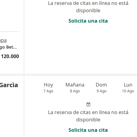
La reserva de citas en línea no está
disponible
Solicita una cita
apa
Consulta particular Dra Cristal Ximena Gallego Betancourt. - Ginecologa Obstetra
 120.000
 Garcìa
Hoy
Mañana
Dom
Lun
7 Ago
8 Ago
9 Ago
10 Ago
La reserva de citas en línea no está
disponible
Solicita una cita
a