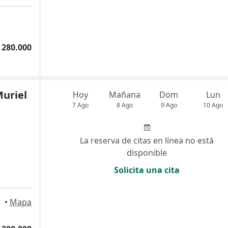
 280.000
Muriel
Hoy
Mañana
Dom
Lun
7 Ago
8 Ago
9 Ago
10 Ago
La reserva de citas en línea no está
disponible
Solicita una cita
•
Mapa