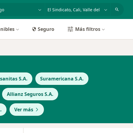
dad, enfermedad o nombre
p. ej. Bogotá
nibles
Seguro
Más filtros
anitas S.A.
Suramericana S.A.
Allianz Seguros S.A.
.
Ver más