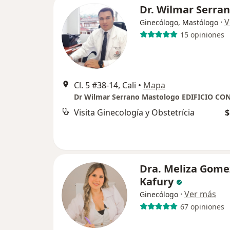
Dr. Wilmar Serra
·
V
Ginecólogo, Mastólogo
15 opiniones
Cl. 5 #38-14, Cali
•
Mapa
Visita Ginecología y Obstetrícia
$
Dra. Meliza Gome
Kafury
·
Ver más
Ginecólogo
67 opiniones