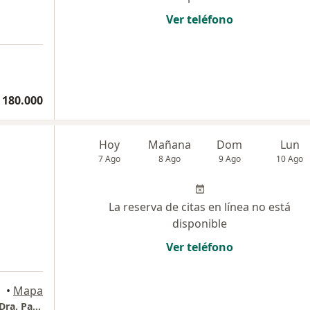
Ver teléfono
 180.000
Hoy
Mañana
Dom
Lun
7 Ago
8 Ago
9 Ago
10 Ago
La reserva de citas en línea no está
disponible
Ver teléfono
•
Mapa
Centro Comercial Cristales Plaza Local A23- Dra. Paola Lazo