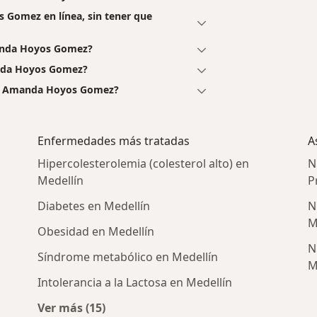
s Gomez en línea, sin tener que
manda Hoyos Gomez?
anda Hoyos Gomez?
ria Amanda Hoyos Gomez?
Enfermedades más tratadas
A
Hipercolesterolemia (colesterol alto) en
N
Medellín
P
Diabetes en Medellín
N
M
Obesidad en Medellín
N
Síndrome metabólico en Medellín
M
Intolerancia a la Lactosa en Medellín
as cercanos
Ver más (15)