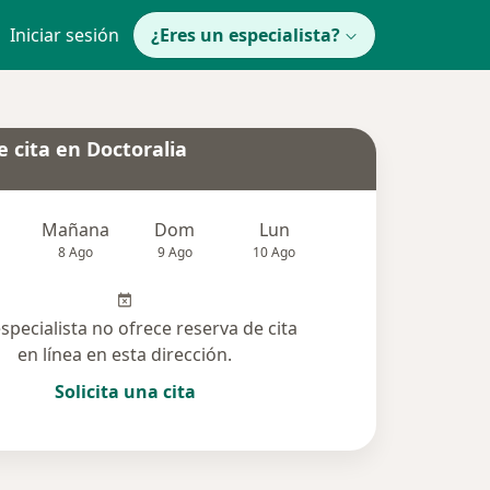
Iniciar sesión
¿Eres un especialista?
 cita en Doctoralia
Mañana
Dom
Lun
Mar
Mié
8 Ago
9 Ago
10 Ago
11 Ago
12 Ag
especialista no ofrece reserva de cita
en línea en esta dirección.
Solicita una cita