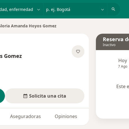
dad, enfermedad o nombre
p. ej. Bogotá
Gloria Amanda Hoyos Gomez
ar de ciudad
Reserva de
Inactivo
os Gomez
Hoy
obre las especializaciones
7 Ago
Este 
Solicita una cita
Aseguradoras
Opiniones