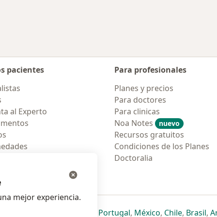
Más en esta categoría: Enfermedades más 
os pacientes
Para profesionales
listas
Planes y precios
s
Para doctores
ta al Experto
Para clinicas
amentos
Noa Notes
nuevo
os
Recursos gratuitos
medades
Condiciones de los Planes
tas Frecuentes
Doctoralia
ión para móvil
e
na mejor experiencia.
ueva pestaña
en una nueva pestaña
e abre en una nueva pestaña
se abre en una nueva pestaña
se abre en una nueva pestaña
se abre en una nueva pestaña
se abre en una nueva p
se abre en una
se abre e
se
Italia
,
Deutschland
,
Česko
,
Portugal
,
México
,
Chile
,
Brasil
,
A