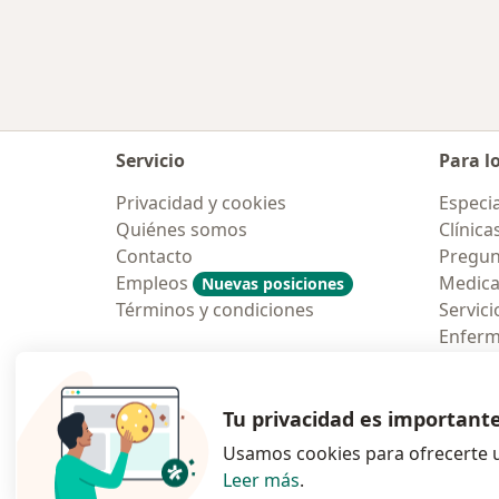
Servicio
Para l
Privacidad y cookies
Especia
Quiénes somos
Clínica
Contacto
Pregun
Empleos
Medic
Nuevas posiciones
Términos y condiciones
Servici
Enfer
Pregun
Aplicac
Tu privacidad es important
Usamos cookies para ofrecerte u
Leer más
.
se abre en una n
se abre 
s
Polska
,
Türkiye
,
España
,