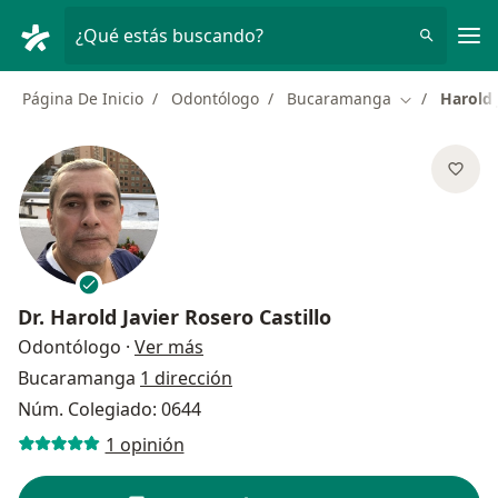
Men
¿Qué estás buscando?
Página De Inicio
Odontólogo
Bucaramanga
Harold 
Cambiar de 
Dr.
Harold Javier Rosero Castillo
sobre las especializaciones
Odontólogo
·
Ver más
Bucaramanga
1 dirección
Núm. Colegiado: 0644
1 opinión