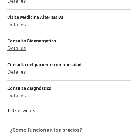
Detalles
¡No esperes más para comenzar tu viaje hacia una vida
más saludable y feliz! Contáctanos hoy mismo para
Visita Medicina Alternativa
programar tu consulta y dar el primer paso hacia una
Detalles
mejor versión de ti mismo. Estamos aquí para
ayudarte en cada paso del camino. Tu salud es nuestra
Consulta Bioenergética
pasión".
Detalles
Consulta del paciente con obesidad
Detalles
Consulta diagnóstico
Detalles
+ 3 servicios
¿Cómo funcionan los precios?