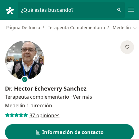
Men
¿Qué estás buscando?
Página De Inicio
Terapeuta Complementario
Medellín
Ca
Dr.
Hector Echeverry Sanchez
sobre las especializ
Terapeuta complementario
·
Ver más
Medellín
1 dirección
37 opiniones
Información de contacto