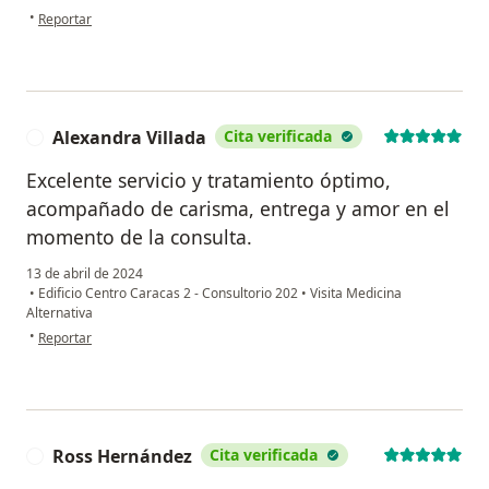
en opinión del usuario Sandra Bolivar
•
Reportar
Alexandra Villada
Cita verificada
A
Excelente servicio y tratamiento óptimo,
acompañado de carisma, entrega y amor en el
momento de la consulta.
13 de abril de 2024
•
Edificio Centro Caracas 2 - Consultorio 202
•
Visita Medicina
Alternativa
en opinión del usuario Alexandra Villada
•
Reportar
Ross Hernández
Cita verificada
R