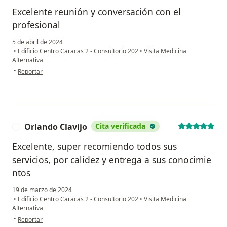
Excelente reunión y conversación con el
profesional
5 de abril de 2024
•
Edificio Centro Caracas 2 - Consultorio 202
•
Visita Medicina
Alternativa
en opinión del usuario Juan Carlos Trilleros Navarro
•
Reportar
Orlando Clavijo
Cita verificada
O
Excelente, super recomiendo todos sus
servicios, por calidez y entrega a sus conocimie
ntos
19 de marzo de 2024
•
Edificio Centro Caracas 2 - Consultorio 202
•
Visita Medicina
Alternativa
en opinión del usuario Orlando Clavijo
•
Reportar