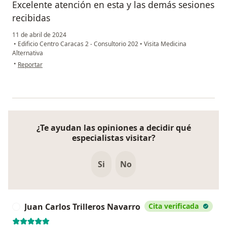
Excelente atención en esta y las demás sesiones
recibidas
11 de abril de 2024
•
Edificio Centro Caracas 2 - Consultorio 202
•
Visita Medicina
Alternativa
en opinión del usuario Ross Hernández
•
Reportar
¿Te ayudan las opiniones a decidir qué
especialistas visitar?
Si
No
Juan Carlos Trilleros Navarro
Cita verificada
J