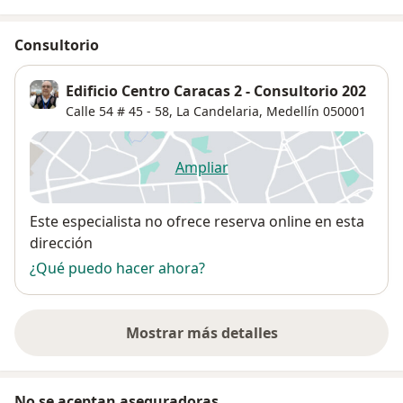
Consultorio
Edificio Centro Caracas 2 - Consultorio 202
Calle 54 # 45 - 58,
La Candelaria
,
Medellín
050001
Ampliar
se abre en una nueva pestañ
Disponibilidad
Este especialista no ofrece reserva online en esta
dirección
¿Qué puedo hacer ahora?
Mostrar más detalles
sobre la dirección
No se aceptan aseguradoras