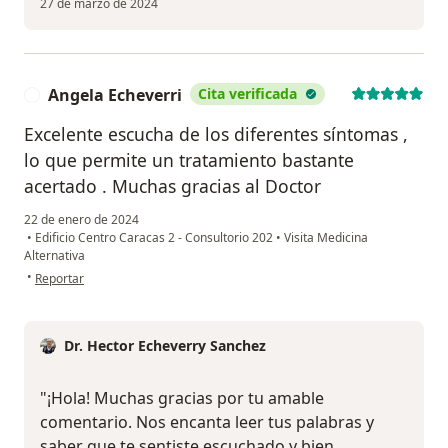
27 de marzo de 2024
Angela Echeverri
Cita verificada
A
Excelente escucha de los diferentes síntomas ,
lo que permite un tratamiento bastante
acertado . Muchas gracias al Doctor
22 de enero de 2024
•
Edificio Centro Caracas 2 - Consultorio 202
•
Visita Medicina
Alternativa
en opinión del usuario Angela Echeverri
•
Reportar
Dr. Hector Echeverry Sanchez
"¡Hola! Muchas gracias por tu amable
comentario. Nos encanta leer tus palabras y
saber que te sentiste escuchado y bien