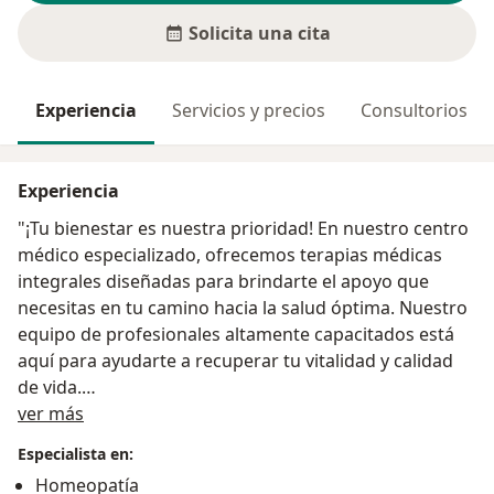
Solicita una cita
Experiencia
Servicios y precios
Consultorios
Experiencia
"¡Tu bienestar es nuestra prioridad! En nuestro centro
médico especializado, ofrecemos terapias médicas
integrales diseñadas para brindarte el apoyo que
necesitas en tu camino hacia la salud óptima. Nuestro
equipo de profesionales altamente capacitados está
aquí para ayudarte a recuperar tu vitalidad y calidad
de vida.
Acerca de mí
ver más
Con un enfoque centrado en ti, te ofrecemos
Especialista en:
soluciones terapéuticas personalizadas que abordan
Homeopatía
tus necesidades individuales. Ya sea que estés lidiando