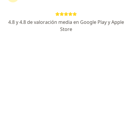
Hematología
4.8 y 4.8 de valoración media en Google Play y Apple
Store
Anticoagulación
Biopsia de la médula ósea
Visita Hematología
Electroforesis de Hemoglobina
Visita domiciliaria Hematología
+1 servicio