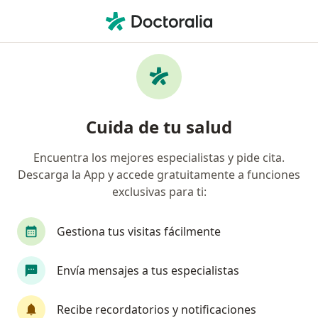
Men
¿Qué estás buscando?
Página De Inicio
Centros Médicos
Cancerología
Med
Cambiar 
Cuida de tu salud
Medicancer
Encuentra los mejores especialistas y pide cita.
Cancerología
ver más
Descarga la App y accede gratuitamente a funciones
exclusivas para ti:
Medellín
1 dirección
1 opinión
Gestiona tus visitas fácilmente
Envía mensajes a tus especialistas
Servicios
Especialistas
Consultorios
Opinio
Recibe recordatorios y notificaciones
Servicios