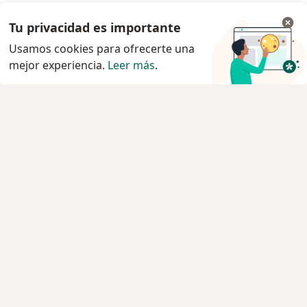
Tu privacidad es importante
Ir a la app
Usamos cookies para ofrecerte una
mejor experiencia.
Leer más
.
Continuar en el navegador
Servicio
Privacidad y cookies
Quiénes somos
Contacto
Empleos
Nuevas posiciones
Términos y condiciones
Para los pacientes
Especialistas
Clínicas
Pregunta al Experto
Medicamentos