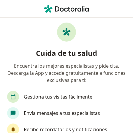
Men
¿Qué estás buscando?
Página De Inicio
Psiquiatra
Cali
Henry Ramirez De G
Cambiar de ciudad
Cuida de tu salud
Encuentra los mejores especialistas y pide cita.
Descarga la App y accede gratuitamente a funciones
exclusivas para ti:
Dr.
Henry Ramirez de Greiff
sobre las especializaciones
Psiquiatra
·
Ver más
Gestiona tus visitas fácilmente
Cali
1 dirección
Núm. Colegiado: 767452002
Envía mensajes a tus especialistas
101 opiniones
Recibe recordatorios y notificaciones