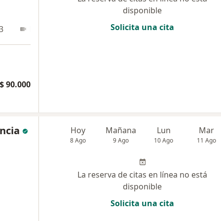
disponible
Solicita una cita
3
En línea
$ 90.000
encia
Hoy
Mañana
Lun
Mar
8 Ago
9 Ago
10 Ago
11 Ago
La reserva de citas en línea no está
disponible
Solicita una cita