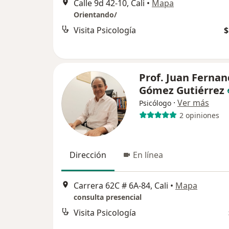
Calle 9d 42-10, Cali
•
Mapa
Orientando/
Visita Psicología
$
Prof. Juan Ferna
Gómez Gutiérrez
·
Ver más
Psicólogo
2 opiniones
Dirección
En línea
Carrera 62C # 6A-84, Cali
•
Mapa
consulta presencial
Visita Psicología