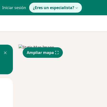
Iniciar sesión
¿Eres un especialista?
Ampliar mapa
Mié
Jue
Vie
12 Ago
13 Ago
14 Ago