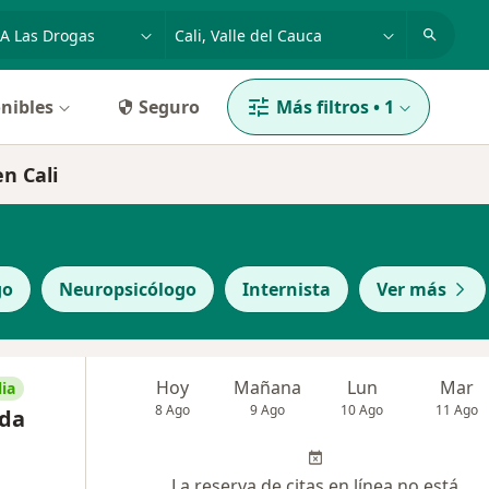
dad, enfermedad o nombre
p. ej. Bogotá
nibles
Seguro
Más filtros
•
1
en Cali
go
Neuropsicólogo
Internista
Ver más
Hoy
Mañana
Lun
Mar
ia
8 Ago
9 Ago
10 Ago
11 Ago
nda
La reserva de citas en línea no está